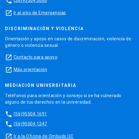
phone
(56)95504 5000
launch
Ir al sitio de Emergencias
DISCRIMINACIÓN Y VIOLENCIA
Orientación y apoyo en casos de discriminación, violencia de
género o violencia sexual.
launch
Contacto para apoyo
launch
Más orientación
MEDIACIÓN UNIVERSITARIA
Teléfonos para orientación y consejo si se ha vulnerado
alguno de tus derechos en la universidad.
phone
(56)95504 1691
phone
(56)95504 1247
launch
Ir a la Oficina de Ombuds UC