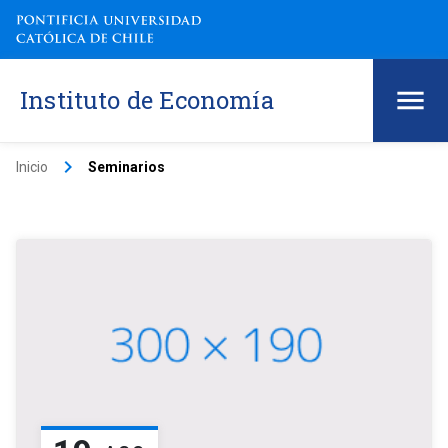
Instituto de Economía
keyboard_arrow_right
Inicio
Seminarios