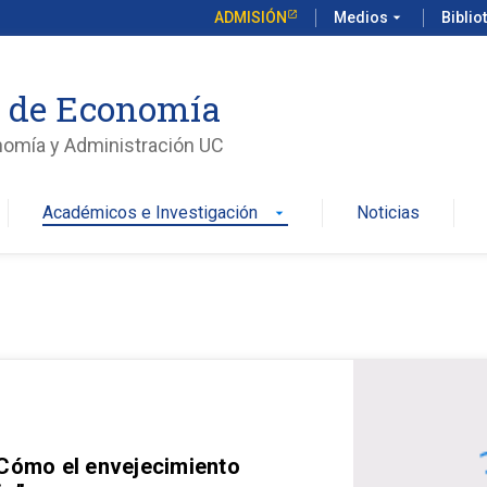
ADMISIÓN
Medios
arrow_drop_down
Biblio
o de Economía
nomía y Administración UC
Académicos e Investigación
Noticias
arrow_drop_down
 Cómo el envejecimiento