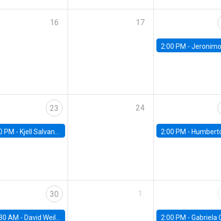
16
17
2:00 PM -
Jeronimo Carballo, University of 
24
23
0 PM -
Kjell Salvanes, Norwegian School of Economics
2:00 PM -
Humberto Martinez, Universidad de C
1
30
30 AM -
David Weil, Brown University
2:00 PM -
Gabriela Contreras, Banco Central de Ch