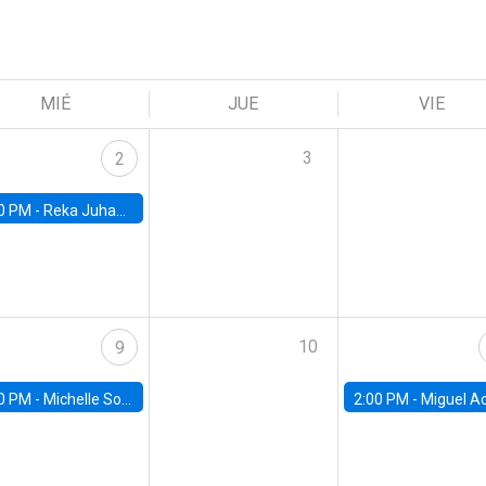
MIÉ
JUE
VIE
3
2
0 PM -
Reka Juhazs, University of British Columbia
10
9
0 PM -
Michelle Sovinsky, Manheimm University
2:00 PM -
Miguel Acosta, Banco Central de