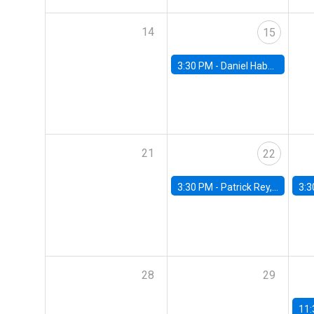
14
15
3:30 PM -
Daniel Habermacher, Universidad de los Andes
21
22
3:30 PM -
Patrick Rey, University of Toulouse
3:3
28
29
11: