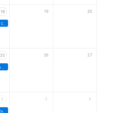
19
20
18
Colorado
26
27
25
hile
3
4
2
ile y UC