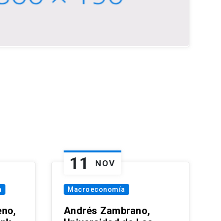
11
NOV
a
Macroeconomía
eno,
Andrés Zambrano,