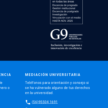
ENCIA
MEDIACIÓN UNIVERSITARIA
de
Teléfonos para orientación y consejo si
énero o
se ha vulnerado alguno de tus derechos
en la universidad.
phone
(56)95504 1691