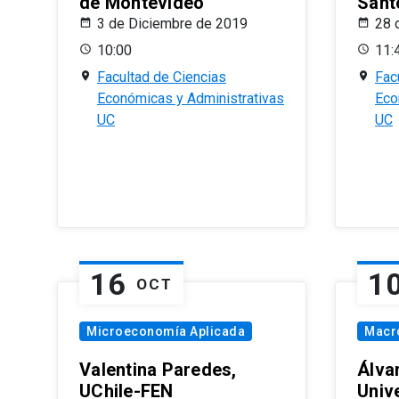
de Montevideo
Sant
3 de Diciembre de 2019
28 
10:00
11:
Facultad de Ciencias
Fac
Económicas y Administrativas
Eco
UC
UC
16
1
OCT
Microeconomía Aplicada
Macr
Valentina Paredes,
Álva
UChile-FEN
Univ