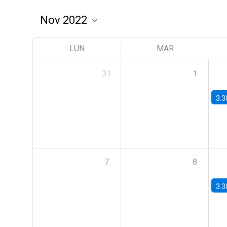
LUN
MAR
31
1
3:3
7
8
3:3