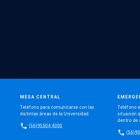
MESA CENTRAL
EMERGE
Teléfono para comunicarse con las
Teléfono e
distintas áreas de la Universidad.
situación 
dentro de
phone
(56)95504 4000
phone
(56)9