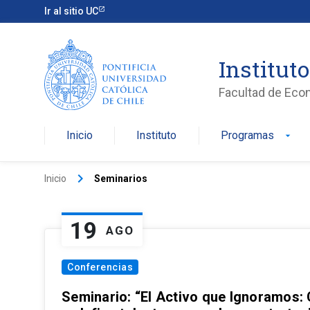
Ir al sitio UC
Institut
Facultad de Eco
Inicio
Instituto
Programas
arrow_drop_down
keyboard_arrow_right
Inicio
Seminarios
19
AGO
Conferencias
Seminario: “El Activo que Ignoramos: