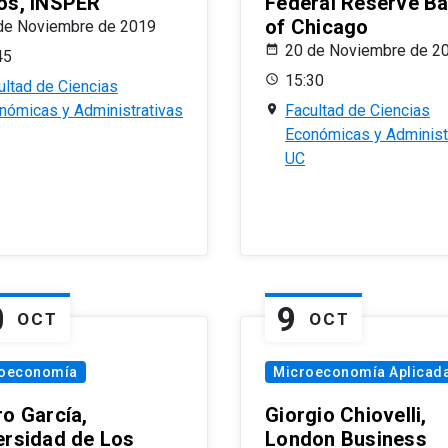
os, INSPER
Federal Reserve B
of Chicago
de Noviembre de 2019
20 de Noviembre de 2
45
15:30
ultad de Ciencias
nómicas y Administrativas
Facultad de Ciencias
Económicas y Administ
UC
0
9
OCT
OCT
oeconomía
Microeconomía Aplicad
ro García,
Giorgio Chiovelli,
ersidad de Los
London Business