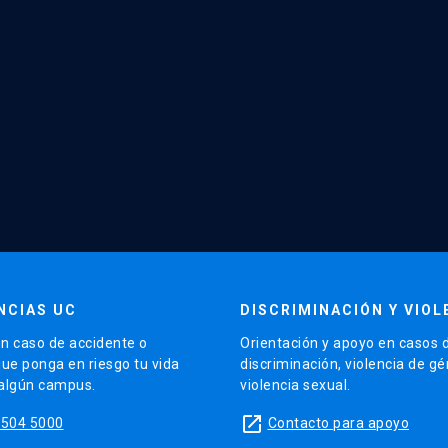
NCIAS UC
DISCRIMINACIÓN Y VIOL
n caso de accidente o
Orientación y apoyo en casos 
que ponga en riesgo tu vida
discriminación, violencia de g
 algún campus.
violencia sexual.
launch
5504 5000
Contacto para apoyo