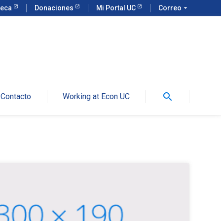
teca
Donaciones
Mi Portal UC
Correo
arrow_drop_down
search
Contacto
Working at Econ UC