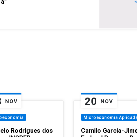
ia”
8
20
NOV
NOV
oeconomía
Microeconomía Aplicad
elo Rodrigues dos
Camilo Garcia-Jim