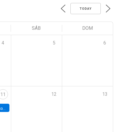
TODAY
SÁB
DOM
4
5
6
12
13
11
 Chile