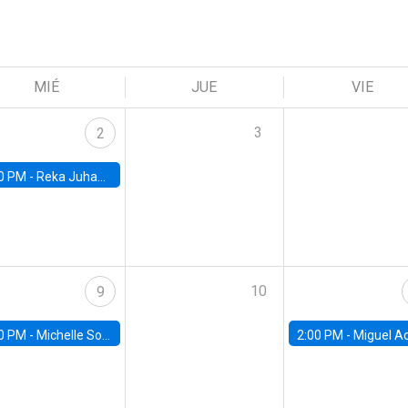
MIÉ
JUE
VIE
3
2
0 PM -
Reka Juhazs, University of British Columbia
10
9
0 PM -
Michelle Sovinsky, Manheimm University
2:00 PM -
Miguel Acosta, Banco Central de