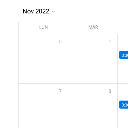
LUN
MAR
31
1
3:3
7
8
3:3