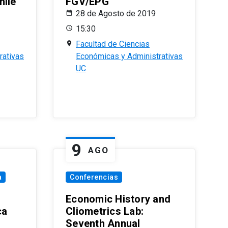
hile
FGV/EPG
28 de Agosto de 2019
15:30
Facultad de Ciencias
rativas
Económicas y Administrativas
UC
9
AGO
a
Conferencias
Economic History and
ca
Cliometrics Lab:
Seventh Annual