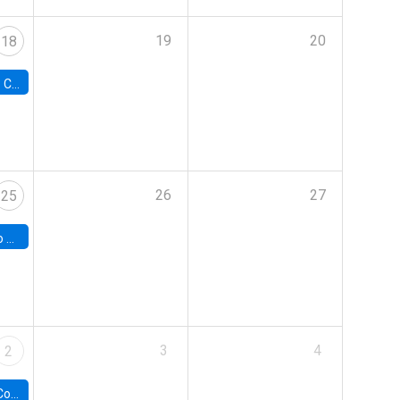
19
20
18
Colorado
26
27
25
hile
3
4
2
ile y UC