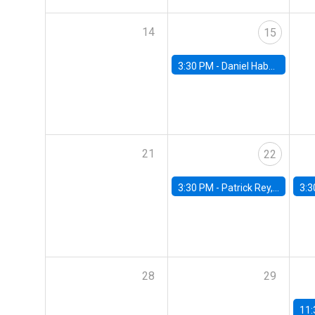
14
15
3:30 PM -
Daniel Habermacher, Universidad de los Andes
21
22
3:30 PM -
Patrick Rey, University of Toulouse
3:3
28
29
11: