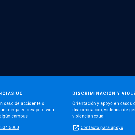
NCIAS UC
DISCRIMINACIÓN Y VIOL
n caso de accidente o
Orientación y apoyo en casos 
que ponga en riesgo tu vida
discriminación, violencia de g
 algún campus.
violencia sexual.
launch
5504 5000
Contacto para apoyo