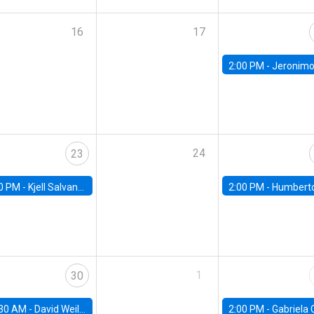
16
17
2:00 PM -
Jeronimo Carballo, University of 
24
23
0 PM -
Kjell Salvanes, Norwegian School of Economics
2:00 PM -
Humberto Martinez, Universidad de C
1
30
30 AM -
David Weil, Brown University
2:00 PM -
Gabriela Contreras, Banco Central de Ch