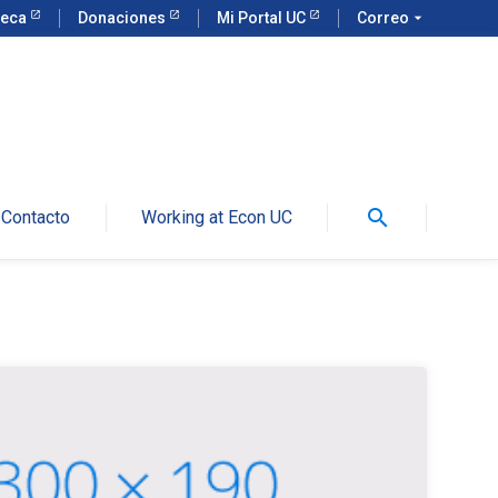
teca
Donaciones
Mi Portal UC
Correo
arrow_drop_down
search
Contacto
Working at Econ UC