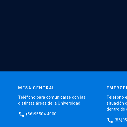
MESA CENTRAL
EMERGE
Teléfono para comunicarse con las
Teléfono e
distintas áreas de la Universidad.
situación 
dentro de
phone
(56)95504 4000
phone
(56)9