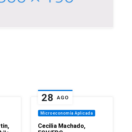
28
AGO
Microeconomía Aplicada
tin,
Cecilia Machado,