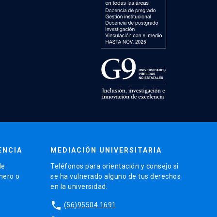
ENCIA
MEDIACIÓN UNIVERSITARIA
de
Teléfonos para orientación y consejo si
énero o
se ha vulnerado alguno de tus derechos
en la universidad.
phone
(56)95504 1691