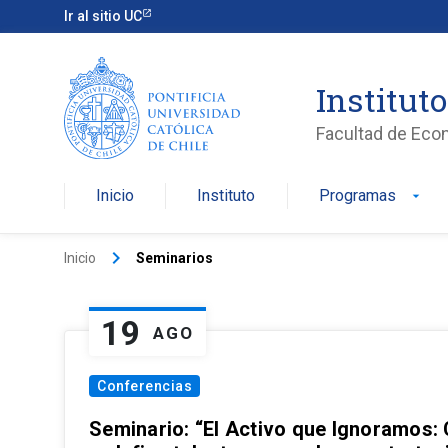
Ir al sitio UC
Institut
Facultad de Eco
Inicio
Instituto
Programas
arrow_drop_down
keyboard_arrow_right
Inicio
Seminarios
19
AGO
Conferencias
Seminario: “El Activo que Ignoramos: