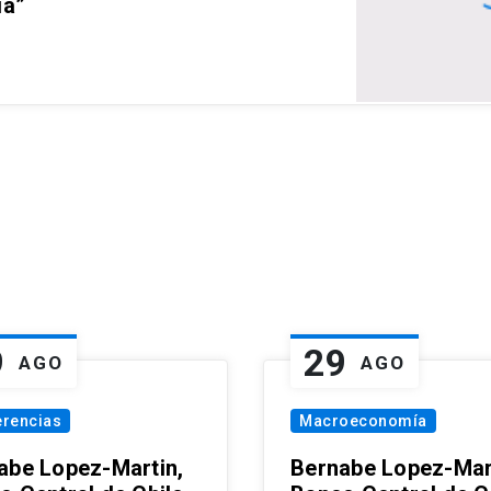
ia”
9
29
AGO
AGO
erencias
Macroeconomía
abe Lopez-Martin,
Bernabe Lopez-Mar