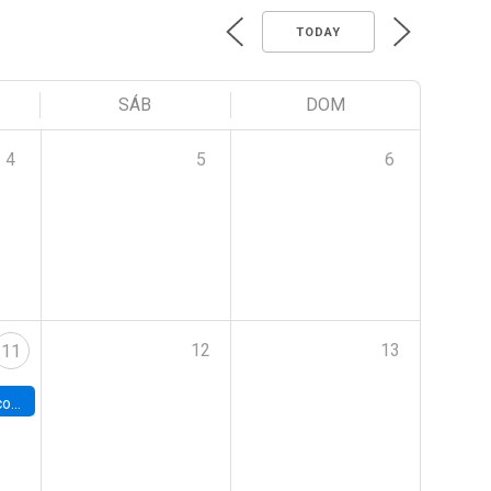
TODAY
SÁB
DOM
4
5
6
12
13
11
 Chile