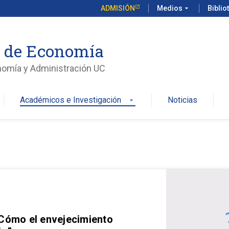
ADMISIÓN
Medios
arrow_drop_down
Biblio
o de Economía
nomía y Administración UC
Académicos e Investigación
Noticias
arrow_drop_down
 Cómo el envejecimiento