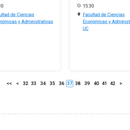
30
15:30
ultad de Ciencias
Facultad de Ciencias
nómicas y Administrativas
Económicas y Administ
UC
<<
<
32
33
34
35
36
37
38
39
40
41
42
>