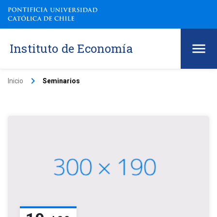
Instituto de Economía
keyboard_arrow_right
Inicio
Seminarios