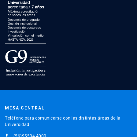
MESA CENTRAL
Teléfono para comunicarse con las distintas áreas de la
Universidad.
phone
(56)95504 4000