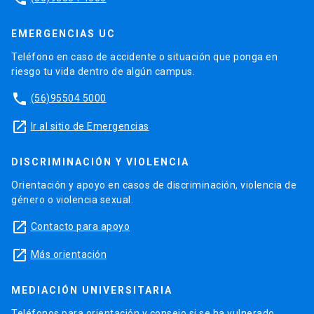
EMERGENCIAS UC
Teléfono en caso de accidente o situación que ponga en
riesgo tu vida dentro de algún campus.
phone
(56)95504 5000
launch
Ir al sitio de Emergencias
DISCRIMINACIÓN Y VIOLENCIA
Orientación y apoyo en casos de discriminación, violencia de
género o violencia sexual.
launch
Contacto para apoyo
launch
Más orientación
MEDIACIÓN UNIVERSITARIA
Teléfonos para orientación y consejo si se ha vulnerado