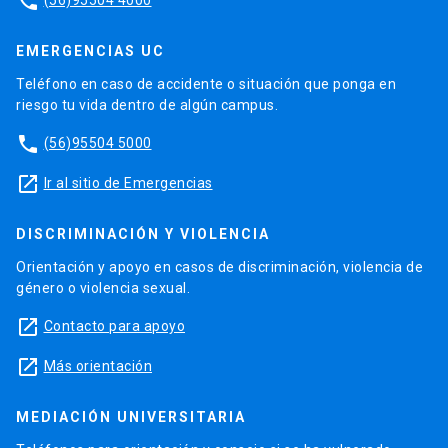
phone
EMERGENCIAS UC
Teléfono en caso de accidente o situación que ponga en
riesgo tu vida dentro de algún campus.
phone
(56)95504 5000
launch
Ir al sitio de Emergencias
DISCRIMINACIÓN Y VIOLENCIA
Orientación y apoyo en casos de discriminación, violencia de
género o violencia sexual.
launch
Contacto para apoyo
launch
Más orientación
MEDIACIÓN UNIVERSITARIA