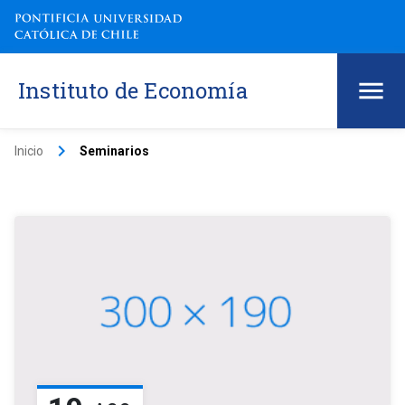
Instituto de Economía
keyboard_arrow_right
Inicio
Seminarios