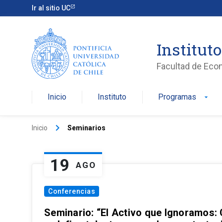
Ir al sitio UC
Institut
Facultad de Eco
Inicio
Instituto
Programas
arrow_drop_down
keyboard_arrow_right
Inicio
Seminarios
19
AGO
Conferencias
Seminario: “El Activo que Ignoramos: