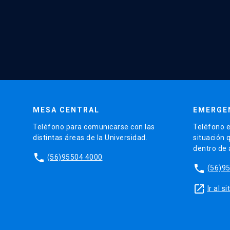
MESA CENTRAL
EMERGE
Teléfono para comunicarse con las
Teléfono e
distintas áreas de la Universidad.
situación 
dentro de
phone
(56)95504 4000
phone
(56)9
launch
Ir al 