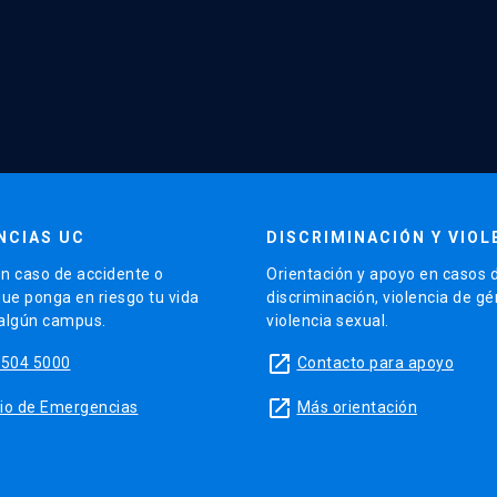
NCIAS UC
DISCRIMINACIÓN Y VIOL
n caso de accidente o
Orientación y apoyo en casos 
que ponga en riesgo tu vida
discriminación, violencia de g
 algún campus.
violencia sexual.
launch
5504 5000
Contacto para apoyo
launch
sitio de Emergencias
Más orientación