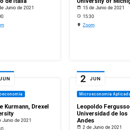
 de Italia
University of Michi
de Junio de 2021
15 de Junio de 2021
00
15:30
om
Zoom
2
JUN
JUN
oeconomía
Microeconomía Aplicad
e Kurmann, Drexel
Leopoldo Fergusso
ersity
Universidad de los
Andes
e Junio de 2021
2 de Junio de 2021
30