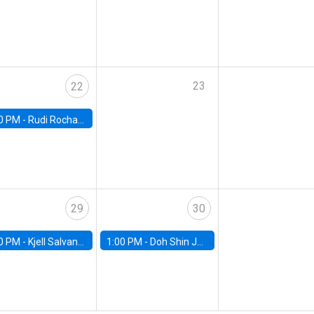
23
22
0 PM -
Rudi Rocha, FGV EAESP
29
30
0 PM -
Kjell Salvanes, Norwegian School of Economics
1:00 PM -
Doh Shin Jeon, Toulouse School of Economics