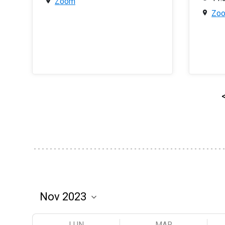
Zoom
Zo
LUN
MAR