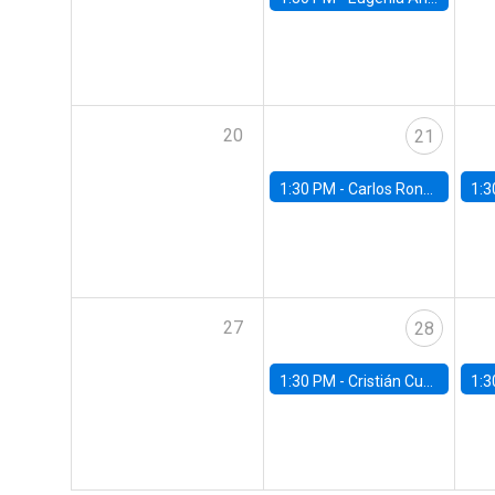
20
21
1:30 PM -
Carlos Rondón Moreno, Banco Central de Chile
1:3
27
28
1:30 PM -
Cristián Cuevas, Universidad de Los Andes
1:3