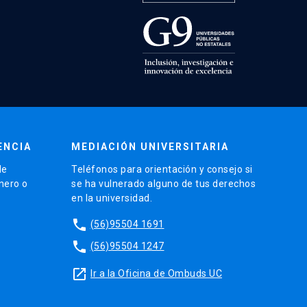
ENCIA
MEDIACIÓN UNIVERSITARIA
de
Teléfonos para orientación y consejo si
énero o
se ha vulnerado alguno de tus derechos
en la universidad.
phone
(56)95504 1691
phone
(56)95504 1247
launch
Ir a la Oficina de Ombuds UC