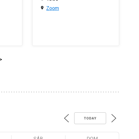
Zoom
>
TODAY
SÁB
DOM