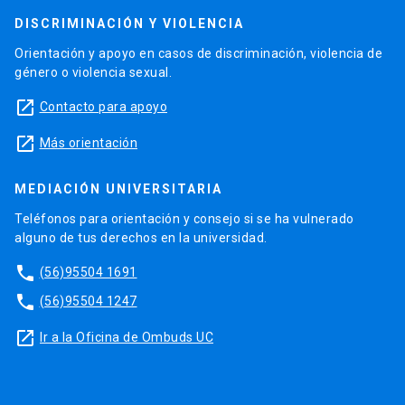
DISCRIMINACIÓN Y VIOLENCIA
Orientación y apoyo en casos de discriminación, violencia de
género o violencia sexual.
launch
Contacto para apoyo
launch
Más orientación
MEDIACIÓN UNIVERSITARIA
Teléfonos para orientación y consejo si se ha vulnerado
alguno de tus derechos en la universidad.
phone
(56)95504 1691
phone
(56)95504 1247
launch
Ir a la Oficina de Ombuds UC