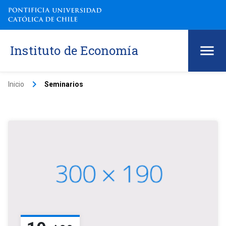
Instituto de Economía
keyboard_arrow_right
Inicio
Seminarios