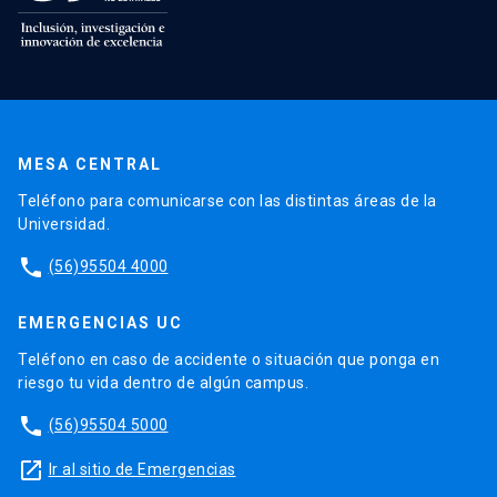
MESA CENTRAL
Teléfono para comunicarse con las distintas áreas de la
Universidad.
phone
(56)95504 4000
EMERGENCIAS UC
Teléfono en caso de accidente o situación que ponga en
riesgo tu vida dentro de algún campus.
phone
(56)95504 5000
launch
Ir al sitio de Emergencias