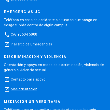
EMERGENCIAS UC
Teléfono en caso de accidente o situación que ponga en
riesgo tu vida dentro de algún campus.
phone
(56)95504 5000
launch
Ir al sitio de Emergencias
DISCRIMINACIÓN Y VIOLENCIA
Orientación y apoyo en casos de discriminación, violencia de
género o violencia sexual.
launch
Contacto para apoyo
launch
Más orientación
MEDIACIÓN UNIVERSITARIA
Teléfonos para orientación y consejo si se ha vulnerado