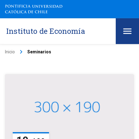
Instituto de Economía
keyboard_arrow_right
Inicio
Seminarios