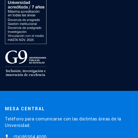
MESA CENTRAL
Teléfono para comunicarse con las distintas áreas de la
Universidad.
phone
(56)95504 4000