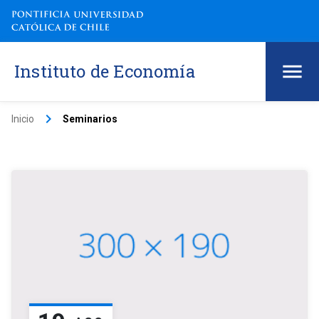
Instituto de Economía
keyboard_arrow_right
Inicio
Seminarios