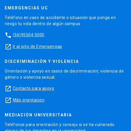
EMERGENCIAS UC
Teléfono en caso de accidente o situación que ponga en
riesgo tu vida dentro de algún campus.
phone
(56)95504 5000
launch
Ir al sitio de Emergencias
DISCRIMINACIÓN Y VIOLENCIA
Orientación y apoyo en casos de discriminación, violencia de
género o violencia sexual.
launch
Contacto para apoyo
launch
Más orientación
MEDIACIÓN UNIVERSITARIA
Teléfonos para orientación y consejo si se ha vulnerado
alguno de tus derechos en la universidad.