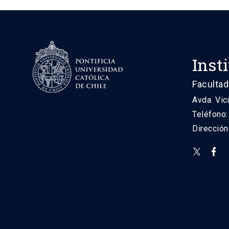
Inst
Facultad
Avda. Vic
Teléfono
Direcció