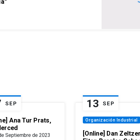
ia”
7
13
SEP
SEP
ne] Ana Tur Prats,
Organización Industrial
erced
[Online] Dan Zeltzer
de Septiembre de 2023