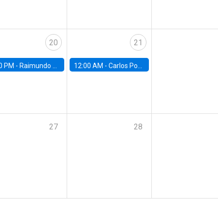
20
21
0 PM -
Raimundo Undurraga, Centro de Economía Aplicada, Universidad de Chile
12:00 AM -
Carlos Ponce, UAH
27
28