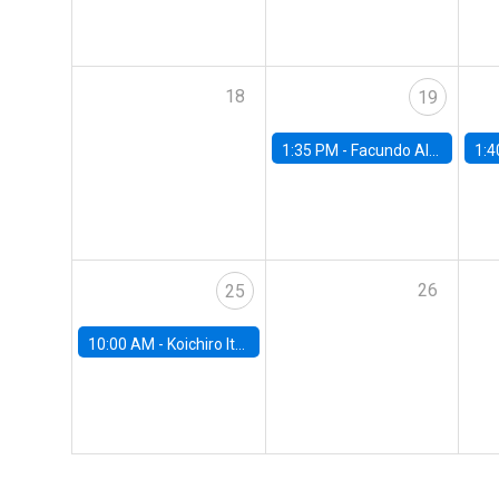
18
19
1:35 PM -
Facundo Albornoz, Universidad de San Andrés
1:4
26
25
10:00 AM -
Koichiro Ito, University of Chicago