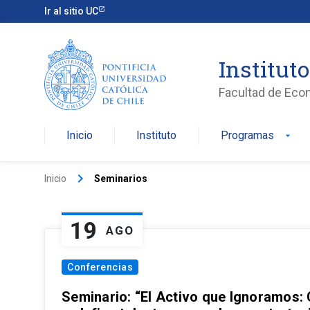
Ir al sitio UC
Institut
Facultad de Eco
Inicio
Instituto
Programas
arrow_drop_down
keyboard_arrow_right
Inicio
Seminarios
19
AGO
Conferencias
Seminario: “El Activo que Ignoramos: