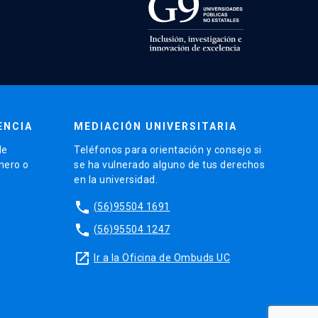
ENCIA
MEDIACIÓN UNIVERSITARIA
de
Teléfonos para orientación y consejo si
énero o
se ha vulnerado alguno de tus derechos
en la universidad.
phone
(56)95504 1691
phone
(56)95504 1247
launch
Ir a la Oficina de Ombuds UC