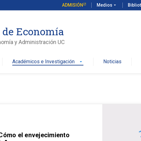
ADMISIÓN
Medios
arrow_drop_down
Biblio
o de Economía
nomía y Administración UC
Académicos e Investigación
Noticias
arrow_drop_down
 Cómo el envejecimiento