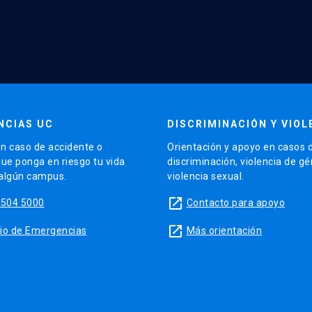
NCIAS UC
DISCRIMINACIÓN Y VIOL
n caso de accidente o
Orientación y apoyo en casos 
que ponga en riesgo tu vida
discriminación, violencia de g
 algún campus.
violencia sexual.
launch
5504 5000
Contacto para apoyo
launch
sitio de Emergencias
Más orientación