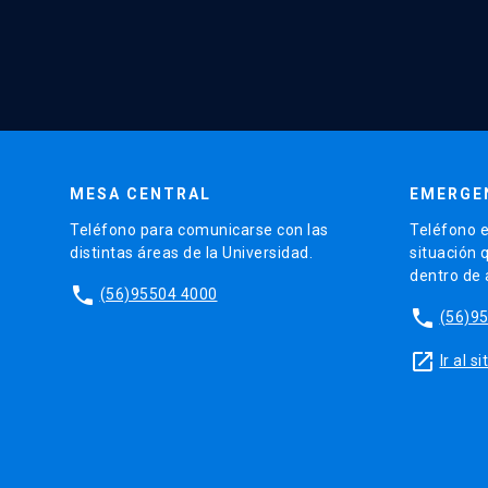
MESA CENTRAL
EMERGE
Teléfono para comunicarse con las
Teléfono e
distintas áreas de la Universidad.
situación 
dentro de
phone
(56)95504 4000
phone
(56)9
launch
Ir al 