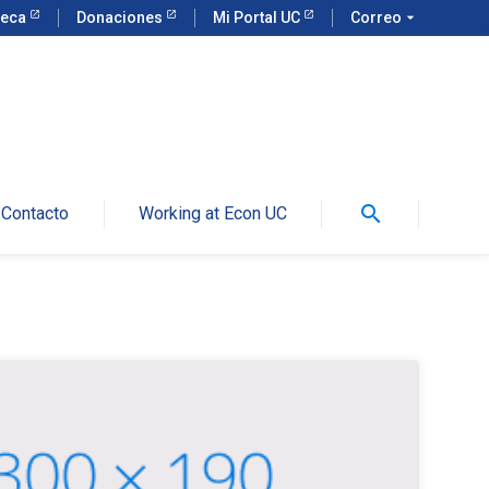
teca
Donaciones
Mi Portal UC
Correo
arrow_drop_down
search
Contacto
Working at Econ UC