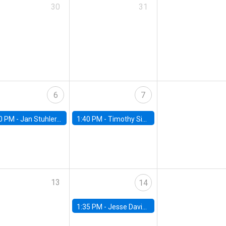
30
31
6
7
0 PM -
Jan Stuhler, Universidad Carlos III de Madrid
1:40 PM -
Timothy Simcoe, Boston University
13
14
1:35 PM -
Jesse Davis, University of North Carolina at Chapel Hill