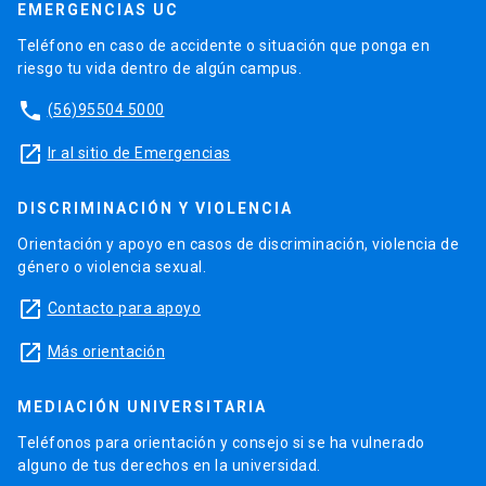
EMERGENCIAS UC
Teléfono en caso de accidente o situación que ponga en
riesgo tu vida dentro de algún campus.
phone
(56)95504 5000
launch
Ir al sitio de Emergencias
DISCRIMINACIÓN Y VIOLENCIA
Orientación y apoyo en casos de discriminación, violencia de
género o violencia sexual.
launch
Contacto para apoyo
launch
Más orientación
MEDIACIÓN UNIVERSITARIA
Teléfonos para orientación y consejo si se ha vulnerado
alguno de tus derechos en la universidad.