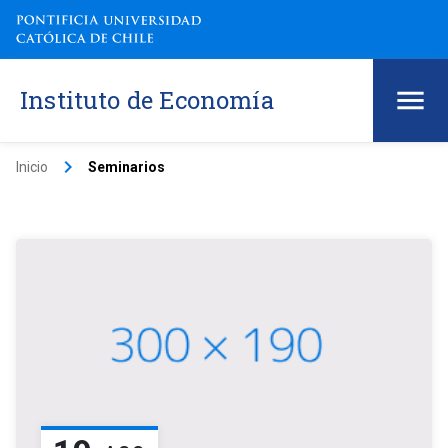
Instituto de Economía
keyboard_arrow_right
Inicio
Seminarios