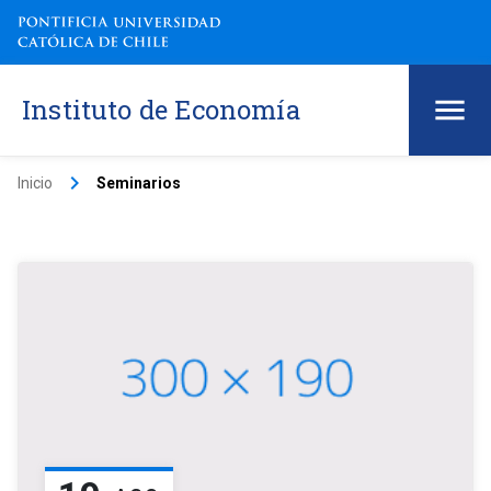
Instituto de Economía
keyboard_arrow_right
Inicio
Seminarios