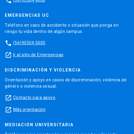
phone
EMERGENCIAS UC
Teléfono en caso de accidente o situación que ponga en
riesgo tu vida dentro de algún campus.
phone
(56)95504 5000
launch
Ir al sitio de Emergencias
DISCRIMINACIÓN Y VIOLENCIA
Orientación y apoyo en casos de discriminación, violencia de
género o violencia sexual.
launch
Contacto para apoyo
launch
Más orientación
MEDIACIÓN UNIVERSITARIA