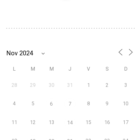
L
M
M
J
V
S
D
28
29
30
31
1
2
3
4
5
8
9
10
6
7
11
12
13
15
16
17
14