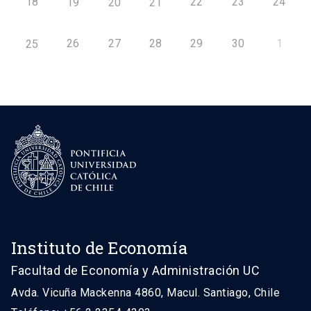
18
22
23
24
19
20
21
26
27
28
29
30
1
25
Instituto de Economía
Facultad de Economía y Administración UC
Avda. Vicuña Mackenna 4860, Macul. Santiago, Chile