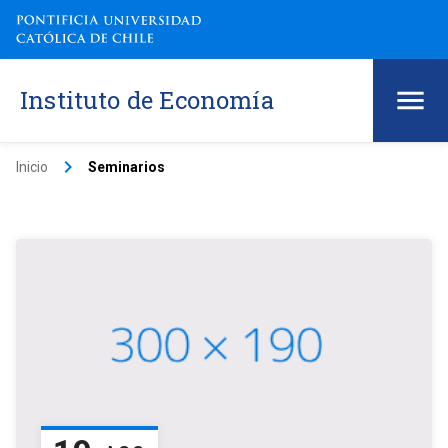
Instituto de Economía
keyboard_arrow_right
Inicio
Seminarios