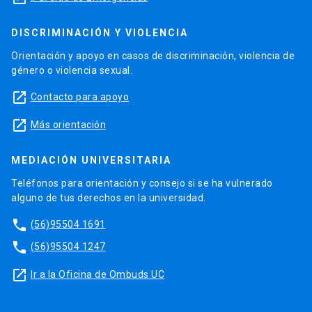
DISCRIMINACIÓN Y VIOLENCIA
Orientación y apoyo en casos de discriminación, violencia de
género o violencia sexual.
launch
Contacto para apoyo
launch
Más orientación
MEDIACIÓN UNIVERSITARIA
Teléfonos para orientación y consejo si se ha vulnerado
alguno de tus derechos en la universidad.
phone
(56)95504 1691
phone
(56)95504 1247
launch
Ir a la Oficina de Ombuds UC