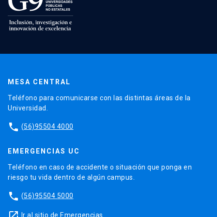
MESA CENTRAL
Teléfono para comunicarse con las distintas áreas de la
Universidad.
phone
(56)95504 4000
EMERGENCIAS UC
Teléfono en caso de accidente o situación que ponga en
riesgo tu vida dentro de algún campus.
phone
(56)95504 5000
launch
Ir al sitio de Emergencias