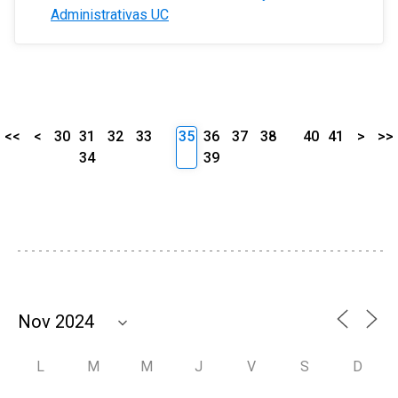
Administrativas UC
<<
<
30
31
32
33
35
36
37
38
40
41
>
>>
34
39
L
M
M
J
V
S
D