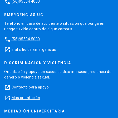
phone
(56)95504 4000
EMERGENCIAS UC
Teléfono en caso de accidente o situación que ponga en
riesgo tu vida dentro de algún campus.
phone
(56)95504 5000
launch
Ir al sitio de Emergencias
DISCRIMINACIÓN Y VIOLENCIA
Orientación y apoyo en casos de discriminación, violencia de
género o violencia sexual.
launch
Contacto para apoyo
launch
Más orientación
MEDIACIÓN UNIVERSITARIA