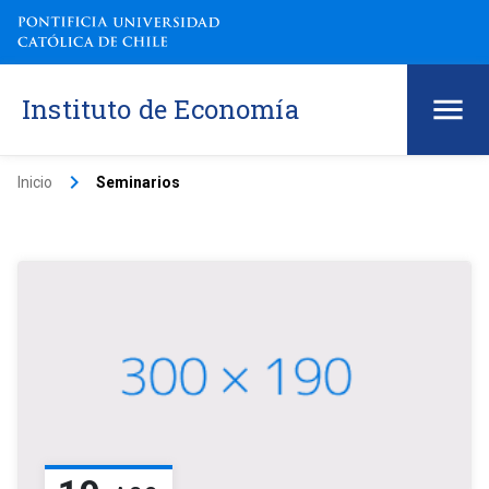
Instituto de Economía
keyboard_arrow_right
Inicio
Seminarios