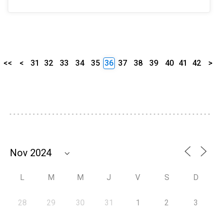
<<
<
31
32
33
34
35
36
37
38
39
40
41
42
>
L
M
M
J
V
S
D
28
29
30
31
1
2
3