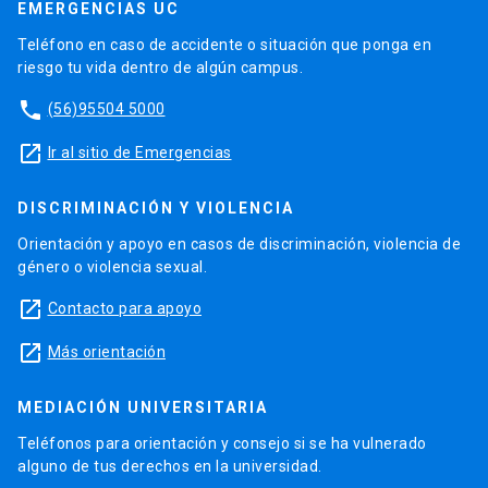
EMERGENCIAS UC
Teléfono en caso de accidente o situación que ponga en
riesgo tu vida dentro de algún campus.
phone
(56)95504 5000
launch
Ir al sitio de Emergencias
DISCRIMINACIÓN Y VIOLENCIA
Orientación y apoyo en casos de discriminación, violencia de
género o violencia sexual.
launch
Contacto para apoyo
launch
Más orientación
MEDIACIÓN UNIVERSITARIA
Teléfonos para orientación y consejo si se ha vulnerado
alguno de tus derechos en la universidad.