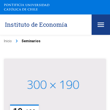
Instituto de Economía
keyboard_arrow_right
Inicio
Seminarios