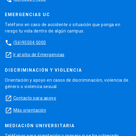
EMERGENCIAS UC
Teléfono en caso de accidente o situación que ponga en
riesgo tu vida dentro de algún campus.
phone
(56)95504 5000
launch
Ir al sitio de Emergencias
DISCRIMINACIÓN Y VIOLENCIA
Orientación y apoyo en casos de discriminación, violencia de
género o violencia sexual.
launch
Contacto para apoyo
launch
Más orientación
MEDIACIÓN UNIVERSITARIA
Teléfonos para orientación y consejo si se ha vulnerado