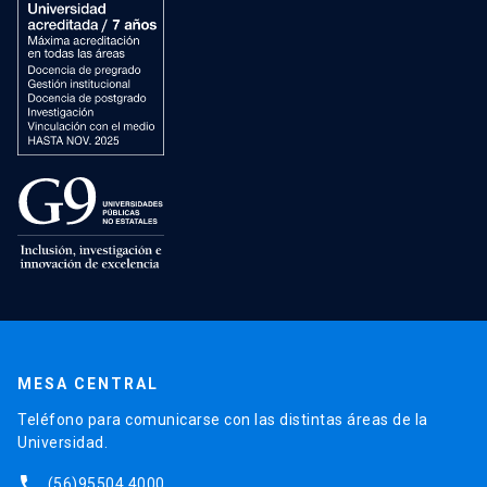
MESA CENTRAL
Teléfono para comunicarse con las distintas áreas de la
Universidad.
phone
(56)95504 4000