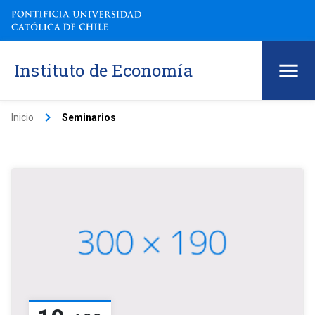
Instituto de Economía
keyboard_arrow_right
Inicio
Seminarios