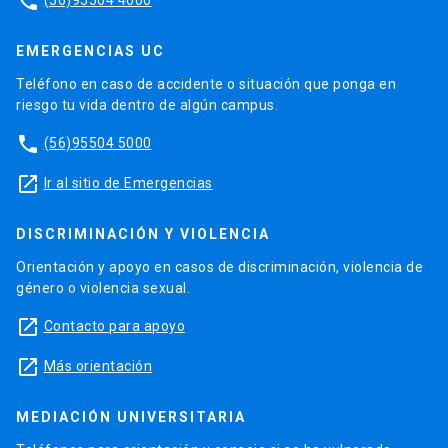
phone
EMERGENCIAS UC
Teléfono en caso de accidente o situación que ponga en
riesgo tu vida dentro de algún campus.
phone
(56)95504 5000
launch
Ir al sitio de Emergencias
DISCRIMINACIÓN Y VIOLENCIA
Orientación y apoyo en casos de discriminación, violencia de
género o violencia sexual.
launch
Contacto para apoyo
launch
Más orientación
MEDIACIÓN UNIVERSITARIA