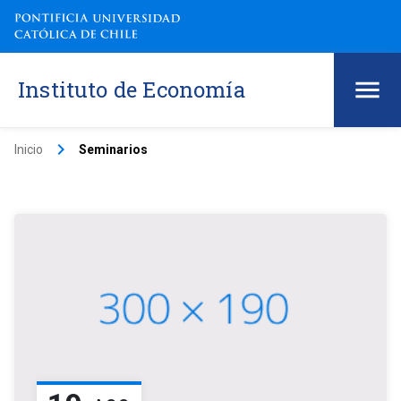
Instituto de Economía
keyboard_arrow_right
Inicio
Seminarios