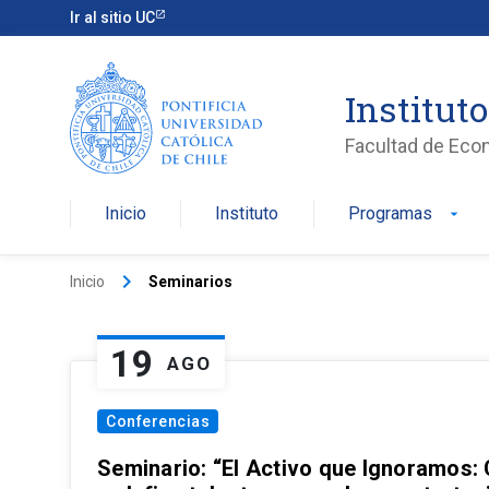
Ir al sitio UC
Institut
Facultad de Eco
Inicio
Instituto
Programas
arrow_drop_down
keyboard_arrow_right
Inicio
Seminarios
19
AGO
Conferencias
Seminario: “El Activo que Ignoramos: