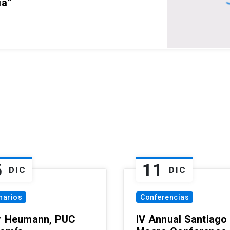
ia”
5
11
DIC
DIC
narios
Conferencias
r Heumann, PUC
IV Annual Santiago