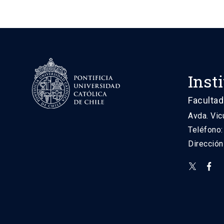
Inst
Facultad
Avda. Vic
Teléfono
Direcció