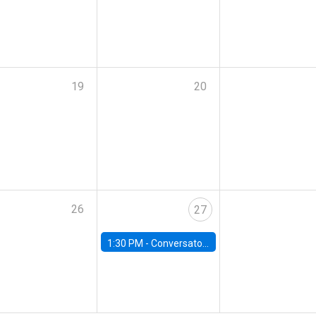
19
20
26
27
1:30 PM -
Conversatorio: Panorama económico para el próximo Gobierno de Chile