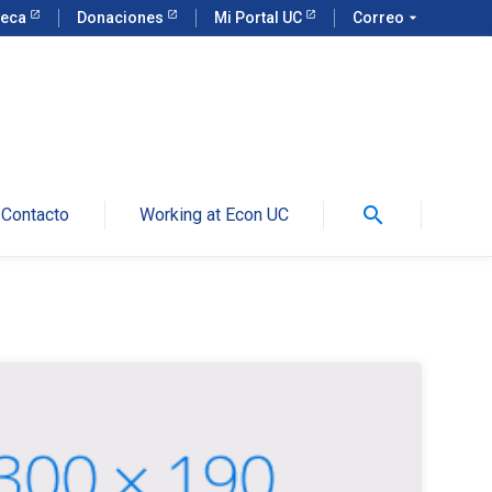
teca
Donaciones
Mi Portal UC
Correo
arrow_drop_down
search
Contacto
Working at Econ UC