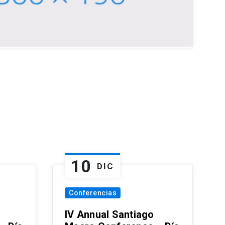
10
DIC
Conferencias
IV Annual Santiago