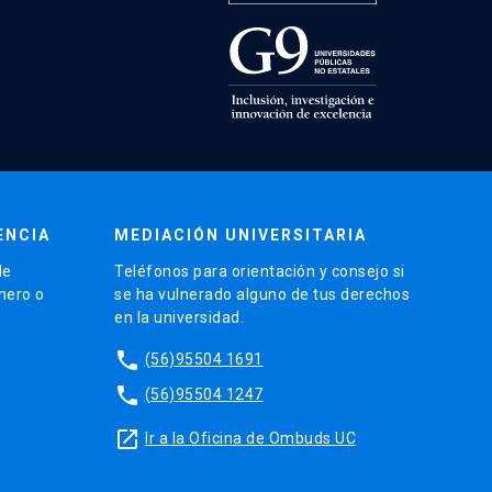
ENCIA
MEDIACIÓN UNIVERSITARIA
de
Teléfonos para orientación y consejo si
énero o
se ha vulnerado alguno de tus derechos
en la universidad.
phone
(56)95504 1691
phone
(56)95504 1247
launch
Ir a la Oficina de Ombuds UC