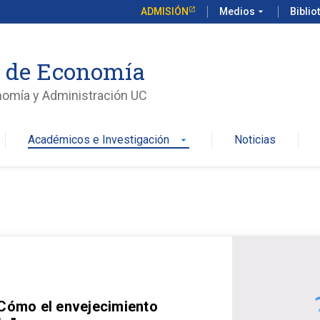
ADMISIÓN
Medios
arrow_drop_down
Biblio
o de Economía
nomía y Administración UC
Académicos e Investigación
Noticias
arrow_drop_down
 Cómo el envejecimiento