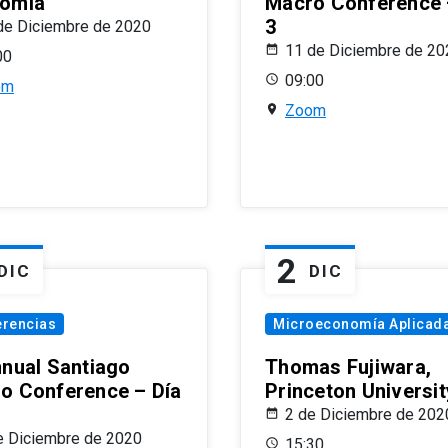
omía
Macro Conference 
3
de Diciembre de 2020
11 de Diciembre de 20
00
09:00
om
Zoom
2
DIC
DIC
erencias
Microeconomía Aplicad
nnual Santiago
Thomas Fujiwara,
o Conference – Día
Princeton Universit
2 de Diciembre de 202
e Diciembre de 2020
15:30