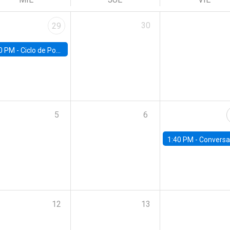
30
29
0 PM -
Ciclo de Pobreza UC | Pobreza y Empleo: Perspectivas y propuestas desde la UC
5
6
1:40 PM -
Conversatorio | Ciclo de Diálogos Fiscales: Informe semestral del Consejo
12
13