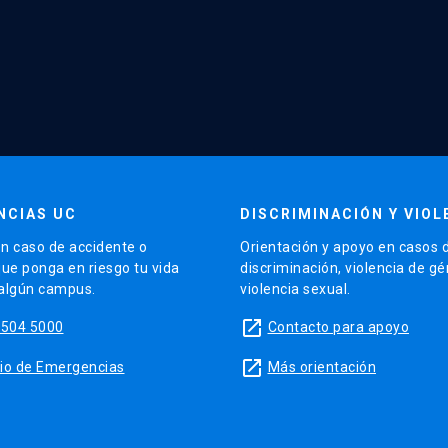
NCIAS UC
DISCRIMINACIÓN Y VIOL
n caso de accidente o
Orientación y apoyo en casos 
que ponga en riesgo tu vida
discriminación, violencia de g
 algún campus.
violencia sexual.
launch
5504 5000
Contacto para apoyo
launch
sitio de Emergencias
Más orientación