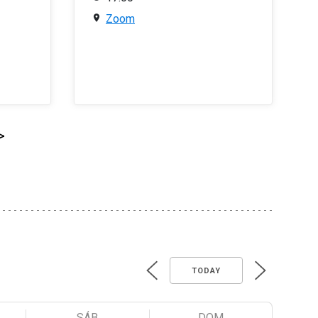
Zoom
>
TODAY
SÁB
DOM