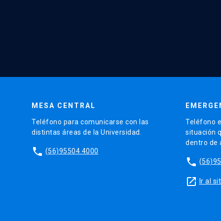
MESA CENTRAL
EMERGE
Teléfono para comunicarse con las
Teléfono e
distintas áreas de la Universidad.
situación 
dentro de
phone
(56)95504 4000
phone
(56)9
launch
Ir al 