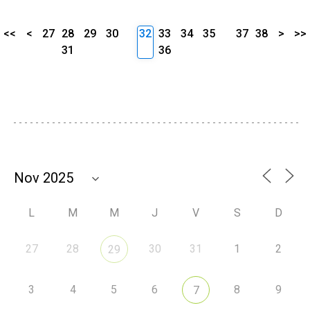
<<
<
27
28
29
30
32
33
34
35
37
38
>
>>
31
36
L
M
M
J
V
S
D
27
28
30
31
1
2
29
3
4
5
6
8
9
7