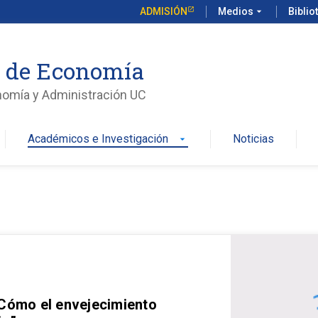
ADMISIÓN
Medios
arrow_drop_down
Biblio
o de Economía
nomía y Administración UC
Académicos e Investigación
Noticias
arrow_drop_down
 Cómo el envejecimiento