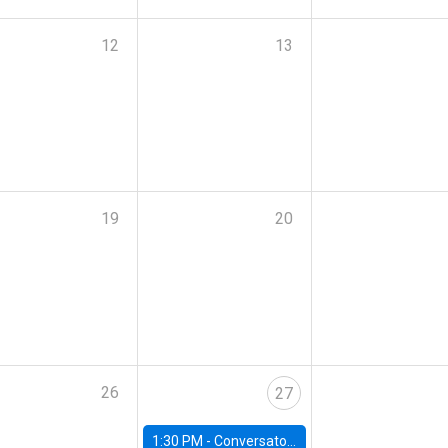
12
13
19
20
26
27
1:30 PM -
Conversatorio: Panorama económico para el próximo Gobierno de Chile