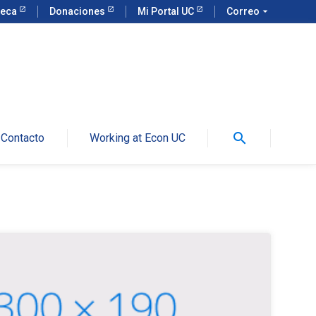
teca
Donaciones
Mi Portal UC
Correo
arrow_drop_down
search
Contacto
Working at Econ UC