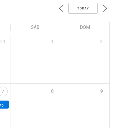
TODAY
SÁB
DOM
31
1
2
8
9
7
 Fiscal Autónomo