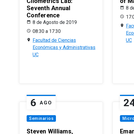
Cliometrics Lab:
of M
Seventh Annual
8 d
Conference
17:
8 de Agosto de 2019
Fac
08:30 a 17:30
Eco
Facultad de Ciencias
UC
Económicas y Administrativas
UC
6
2
AGO
Seminarios
Micr
Steven Williams,
Eman