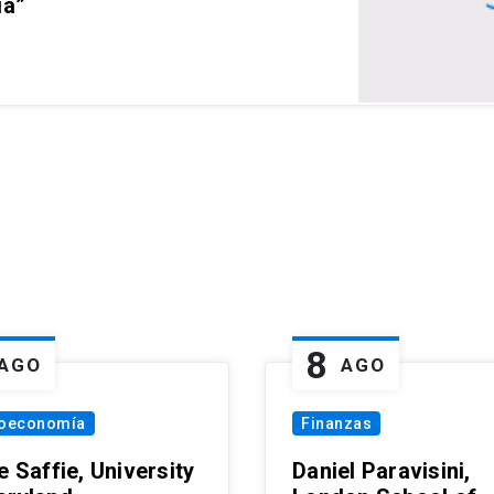
ia”
8
AGO
AGO
oeconomía
Finanzas
e Saffie, University
Daniel Paravisini,