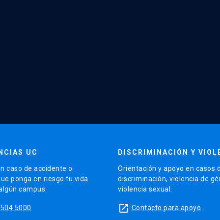
NCIAS UC
DISCRIMINACIÓN Y VIOL
n caso de accidente o
Orientación y apoyo en casos 
que ponga en riesgo tu vida
discriminación, violencia de g
 algún campus.
violencia sexual.
launch
5504 5000
Contacto para apoyo