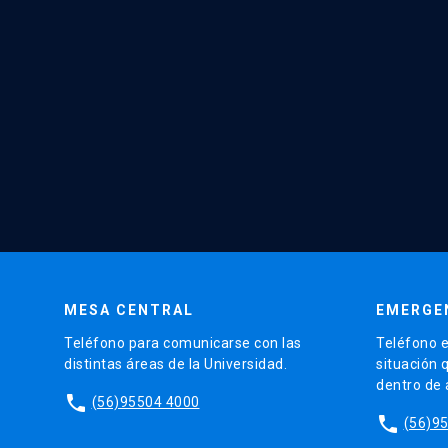
MESA CENTRAL
EMERGE
Teléfono para comunicarse con las
Teléfono e
distintas áreas de la Universidad.
situación 
dentro de
phone
(56)95504 4000
phone
(56)9