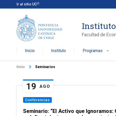
Ir al sitio UC
Institut
Facultad de Eco
Inicio
Instituto
Programas
arrow_drop_down
keyboard_arrow_right
Inicio
Seminarios
19
AGO
Conferencias
Seminario: “El Activo que Ignoramos: