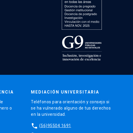
ENCIA
MEDIACIÓN UNIVERSITARIA
de
Teléfonos para orientación y consejo si
énero o
se ha vulnerado alguno de tus derechos
en la universidad.
phone
(56)95504 1691