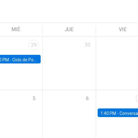
MIÉ
JUE
VIE
30
29
0 PM -
Ciclo de Pobreza UC | Pobreza y Empleo: Perspectivas y propuestas desde la UC
5
6
1:40 PM -
Conversatorio | Ciclo de Diálogos Fiscales: Informe semestral del Consejo