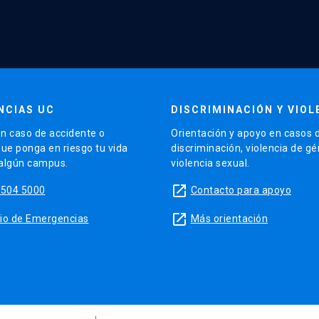
NCIAS UC
DISCRIMINACIÓN Y VIOL
n caso de accidente o
Orientación y apoyo en casos 
que ponga en riesgo tu vida
discriminación, violencia de g
 algún campus.
violencia sexual.
launch
5504 5000
Contacto para apoyo
launch
sitio de Emergencias
Más orientación