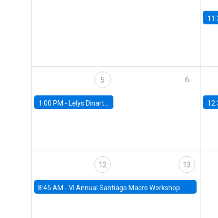
11:
6
5
1:00 PM -
Lelys Dinarte, Banco Mundial
12:
12
13
8:45 AM -
VI Annual Santiago Macro Workshop