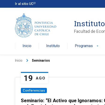
Ir al sitio UC
Institut
Facultad de Eco
Inicio
Instituto
Programas
arrow_drop_down
keyboard_arrow_right
Inicio
Seminarios
19
AGO
Conferencias
Seminario: “El Activo que Ignoramos: