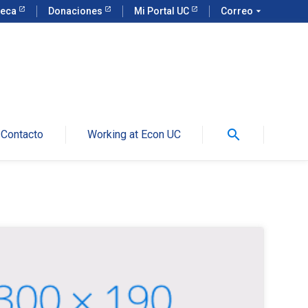
teca
Donaciones
Mi Portal UC
Correo
arrow_drop_down
search
Contacto
Working at Econ UC