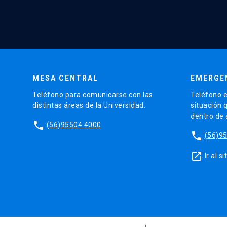
MESA CENTRAL
EMERGE
Teléfono para comunicarse con las
Teléfono e
distintas áreas de la Universidad.
situación 
dentro de
phone
(56)95504 4000
phone
(56)9
launch
Ir al 