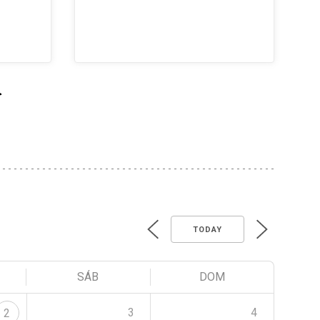
>
TODAY
SÁB
DOM
3
4
2