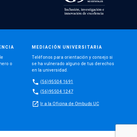
ENCIA
MEDIACIÓN UNIVERSITARIA
de
Teléfonos para orientación y consejo si
énero o
se ha vulnerado alguno de tus derechos
en la universidad.
phone
(56)95504 1691
phone
(56)95504 1247
launch
Ir a la Oficina de Ombuds UC