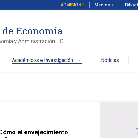
ADMISIÓN
Medios
arrow_drop_down
Biblio
o de Economía
nomía y Administración UC
Académicos e Investigación
Noticias
arrow_drop_down
 Cómo el envejecimiento