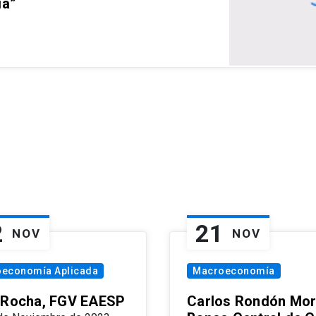
ia”
2
21
NOV
NOV
oeconomía Aplicada
Macroeconomía
 Rocha, FGV EAESP
Carlos Rondón Mor