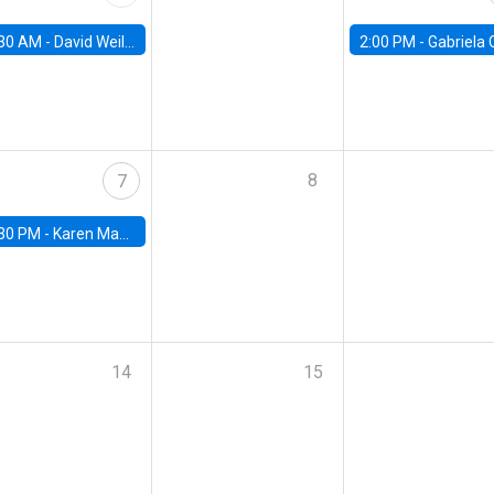
30 AM -
David Weil, Brown University
2:00 PM -
Gabriela Contreras, Banco Central de Ch
8
7
30 PM -
Karen Macours, Paris School of Economics
14
15