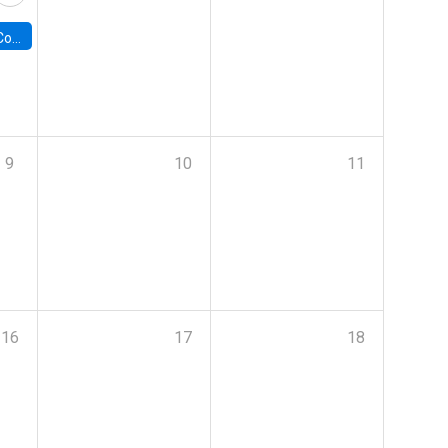
ile y UC
9
10
11
16
17
18