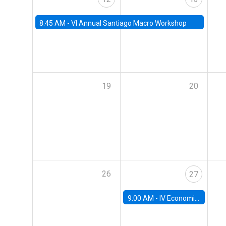
8:45 AM -
VI Annual Santiago Macro Workshop
19
20
26
27
9:00 AM -
IV Economics Alumni Workshop