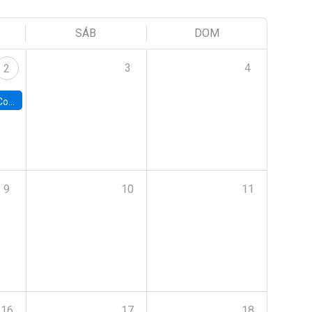
SÁB
DOM
3
4
2
ile y UC
9
10
11
16
17
18