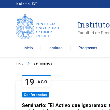
Ir al sitio UC
Institut
Facultad de Eco
Inicio
Instituto
Programas
arrow_drop_down
keyboard_arrow_right
Inicio
Seminarios
19
AGO
Conferencias
Seminario: “El Activo que Ignoramos: