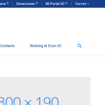
teca
Donaciones
Mi Portal UC
Correo
arrow_drop_down
search
Contacto
Working at Econ UC