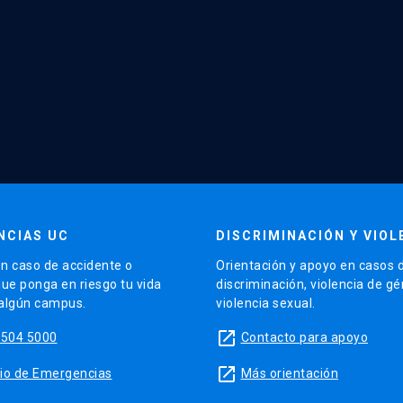
NCIAS UC
DISCRIMINACIÓN Y VIOL
n caso de accidente o
Orientación y apoyo en casos 
que ponga en riesgo tu vida
discriminación, violencia de g
 algún campus.
violencia sexual.
launch
5504 5000
Contacto para apoyo
launch
sitio de Emergencias
Más orientación