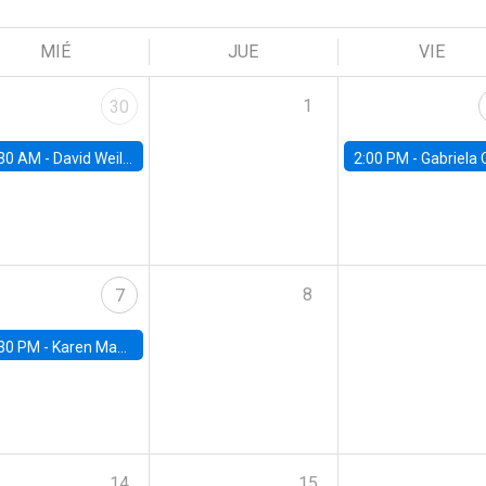
MIÉ
JUE
VIE
1
30
30 AM -
David Weil, Brown University
2:00 PM -
Gabriela Contreras, Banco Central de Ch
8
7
30 PM -
Karen Macours, Paris School of Economics
14
15