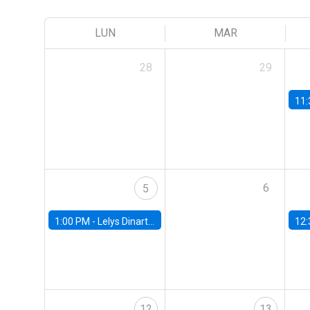
LUN
MAR
28
29
11:
6
5
1:00 PM -
Lelys Dinarte, Banco Mundial
12:
12
13