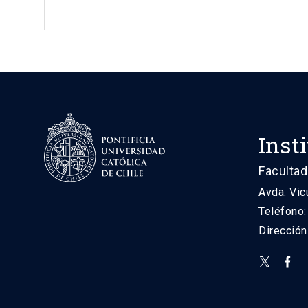
Inst
Facultad
Avda. Vic
Teléfono
Direcció