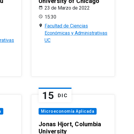
eu
University of Chicago
23 de Marzo de 2022
15:30
Facultad de Ciencias
Económicas y Administrativas
rativas
UC
15
DIC
a
Microeconomía Aplicada
Jonas Hjort, Columbia
University