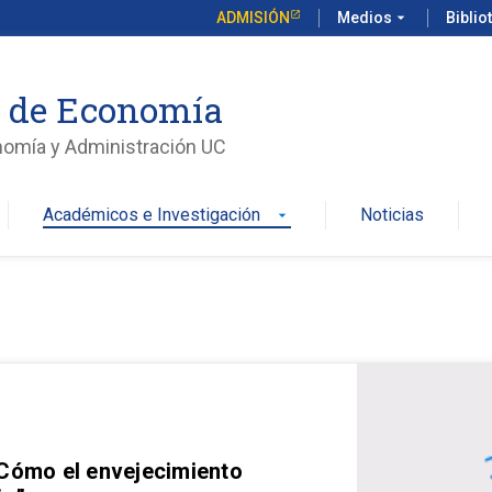
ADMISIÓN
Medios
arrow_drop_down
Biblio
o de Economía
nomía y Administración UC
Académicos e Investigación
Noticias
arrow_drop_down
 Cómo el envejecimiento