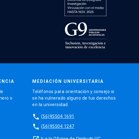
ENCIA
MEDIACIÓN UNIVERSITARIA
de
Teléfonos para orientación y consejo si
énero o
se ha vulnerado alguno de tus derechos
en la universidad.
phone
(56)95504 1691
phone
(56)95504 1247
launch
Ir a la Oficina de Ombuds UC