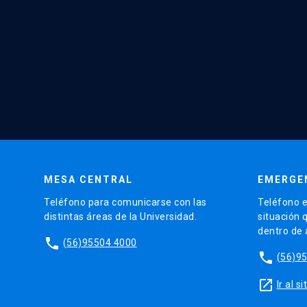
MESA CENTRAL
EMERGE
Teléfono para comunicarse con las
Teléfono e
distintas áreas de la Universidad.
situación 
dentro de
phone
(56)95504 4000
phone
(56)9
launch
Ir al 