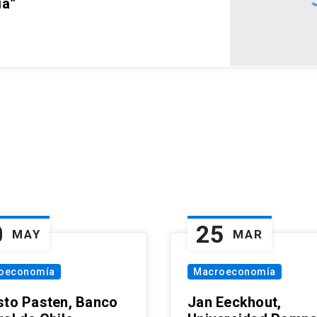
ia”
0
25
MAY
MAR
oeconomía
Macroeconomía
sto Pasten, Banco
Jan Eeckhout,