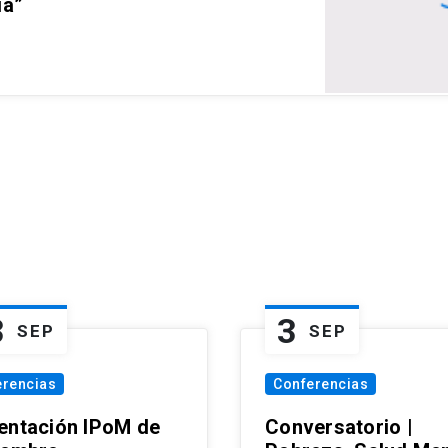
ia”
3
3
SEP
SEP
erencias
Conferencias
entación IPoM de
Conversatorio |