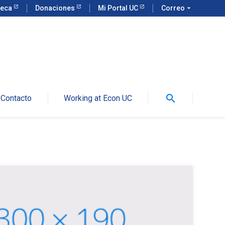
teca
Donaciones
Mi Portal UC
Correo
arrow_drop_down
search
Contacto
Working at Econ UC