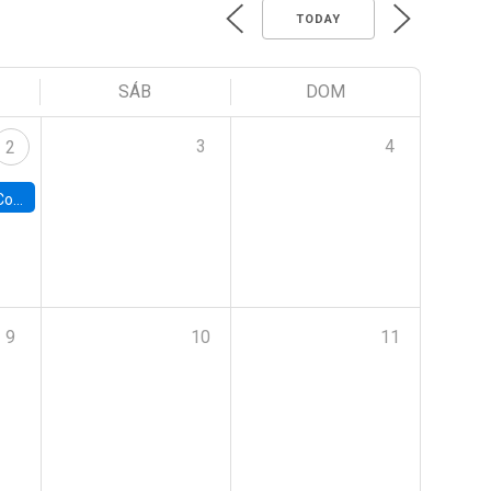
TODAY
SÁB
DOM
3
4
2
ile y UC
9
10
11