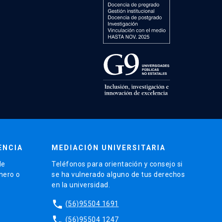
ENCIA
MEDIACIÓN UNIVERSITARIA
de
Teléfonos para orientación y consejo si
énero o
se ha vulnerado alguno de tus derechos
en la universidad.
phone
(56)95504 1691
phone
(56)95504 1247