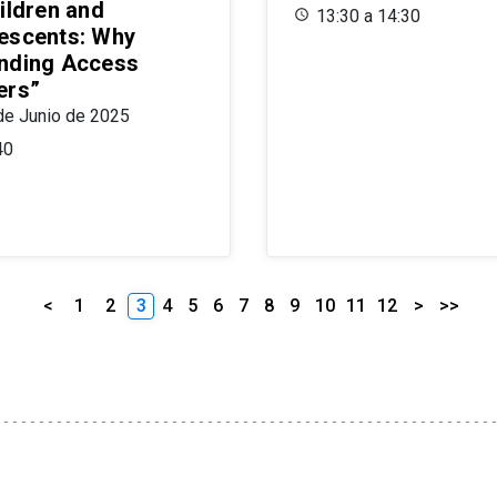
ildren and
13:30 a 14:30
escents: Why
nding Access
ers”
de Junio de 2025
40
<
1
2
3
4
5
6
7
8
9
10
11
12
>
>>