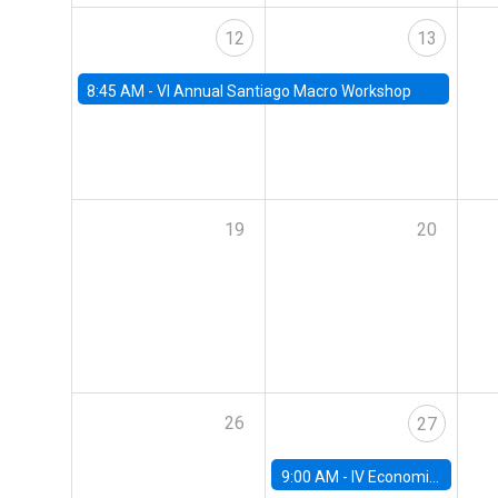
12
13
8:45 AM -
VI Annual Santiago Macro Workshop
19
20
26
27
9:00 AM -
IV Economics Alumni Workshop