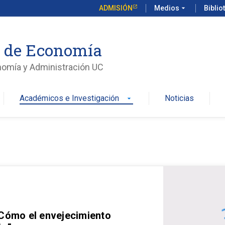
ADMISIÓN
Medios
arrow_drop_down
Biblio
o de Economía
nomía y Administración UC
Académicos e Investigación
Noticias
arrow_drop_down
 Cómo el envejecimiento