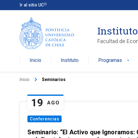
Ir al sitio UC
Institut
Facultad de Eco
Inicio
Instituto
Programas
arrow_drop_down
keyboard_arrow_right
Inicio
Seminarios
19
AGO
Conferencias
Seminario: “El Activo que Ignoramos: