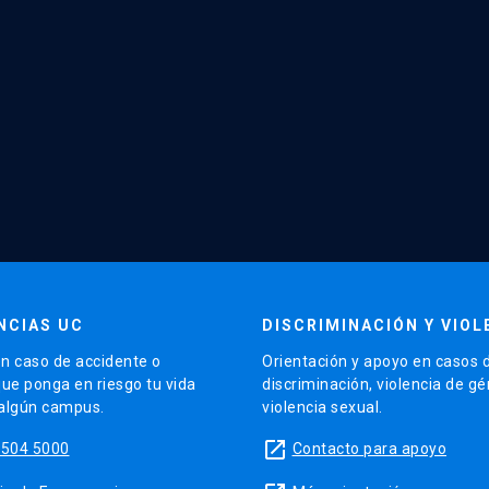
NCIAS UC
DISCRIMINACIÓN Y VIOL
n caso de accidente o
Orientación y apoyo en casos 
que ponga en riesgo tu vida
discriminación, violencia de g
 algún campus.
violencia sexual.
launch
5504 5000
Contacto para apoyo