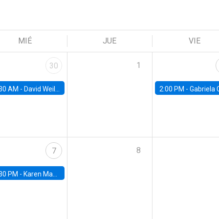
MIÉ
JUE
VIE
1
30
30 AM -
David Weil, Brown University
2:00 PM -
Gabriela Contreras, Banco Central de Ch
8
7
30 PM -
Karen Macours, Paris School of Economics