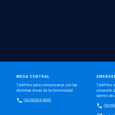
MESA CENTRAL
EMERGE
Teléfono para comunicarse con las
Teléfono e
distintas áreas de la Universidad.
situación 
dentro de
phone
(56)95504 4000
phone
(56)9