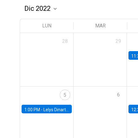
LUN
MAR
28
29
11:
6
5
1:00 PM -
Lelys Dinarte, Banco Mundial
12: