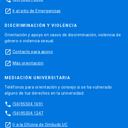
launch
Ir al sitio de Emergencias
DISCRIMINACIÓN Y VIOLENCIA
Orientación y apoyo en casos de discriminación, violencia de
género o violencia sexual.
launch
Contacto para apoyo
launch
Más orientación
MEDIACIÓN UNIVERSITARIA
Teléfonos para orientación y consejo si se ha vulnerado
alguno de tus derechos en la universidad.
phone
(56)95504 1691
phone
(56)95504 1247
launch
Ir a la Oficina de Ombuds UC