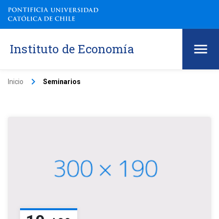
Instituto de Economía
keyboard_arrow_right
Inicio
Seminarios