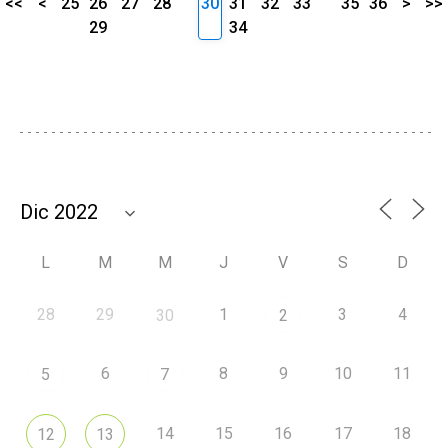
<<
<
25
26
27
28
30
31
32
33
35
36
>
>>
29
34
L
M
M
J
V
S
D
28
29
1
3
4
30
2
6
8
9
10
11
5
7
14
15
16
17
18
12
13