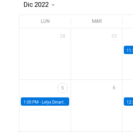
LUN
MAR
28
29
11:
6
5
1:00 PM -
Lelys Dinarte, Banco Mundial
12: