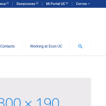
teca
Donaciones
Mi Portal UC
Correo
arrow_drop_down
search
Contacto
Working at Econ UC