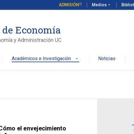
ADMISIÓN
Medios
arrow_drop_down
Biblio
o de Economía
nomía y Administración UC
Académicos e Investigación
Noticias
arrow_drop_down
 Cómo el envejecimiento