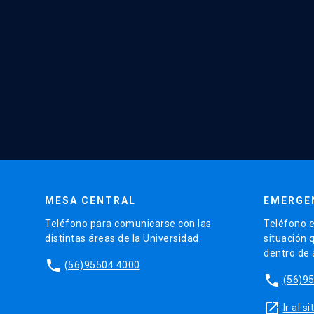
MESA CENTRAL
EMERGE
Teléfono para comunicarse con las
Teléfono e
distintas áreas de la Universidad.
situación 
dentro de
phone
(56)95504 4000
phone
(56)9
launch
Ir al 