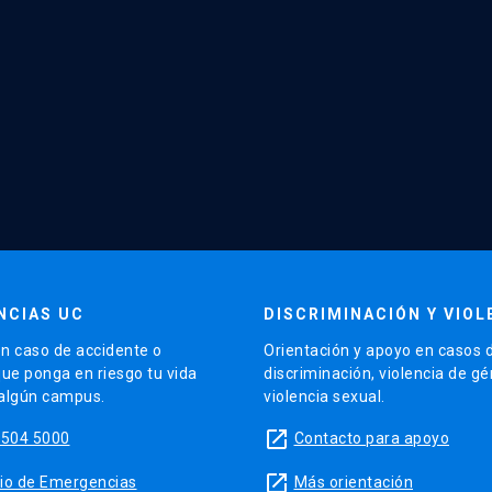
NCIAS UC
DISCRIMINACIÓN Y VIOL
n caso de accidente o
Orientación y apoyo en casos 
que ponga en riesgo tu vida
discriminación, violencia de g
 algún campus.
violencia sexual.
launch
5504 5000
Contacto para apoyo
launch
sitio de Emergencias
Más orientación