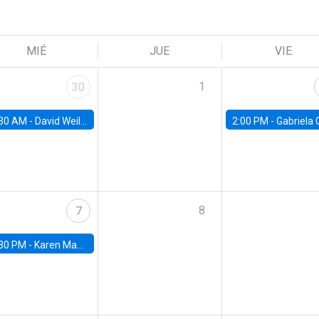
MIÉ
JUE
VIE
1
30
30 AM -
David Weil, Brown University
2:00 PM -
Gabriela Contreras, Banco Central de Ch
8
7
30 PM -
Karen Macours, Paris School of Economics