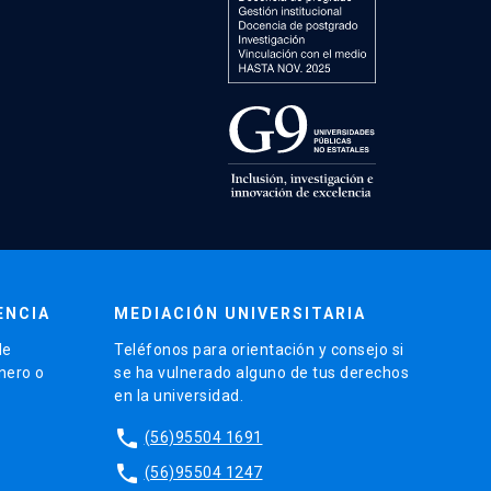
ENCIA
MEDIACIÓN UNIVERSITARIA
de
Teléfonos para orientación y consejo si
énero o
se ha vulnerado alguno de tus derechos
en la universidad.
phone
(56)95504 1691
phone
(56)95504 1247