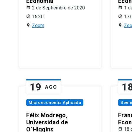
Economía
Econ
2 de Septiembre de 2020
1 d
15:30
17:
Zoom
Zo
19
1
AGO
Microeconomía Aplicada
Semi
Félix Modrego,
Fran
Universidad de
Econ
O`Higgins
18 