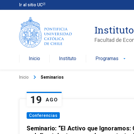
Ir al sitio UC
Institut
Facultad de Eco
Inicio
Instituto
Programas
arrow_drop_down
keyboard_arrow_right
Inicio
Seminarios
19
AGO
Conferencias
Seminario: “El Activo que Ignoramos: