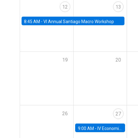
12
13
8:45 AM -
VI Annual Santiago Macro Workshop
19
20
26
27
9:00 AM -
IV Economics Alumni Workshop