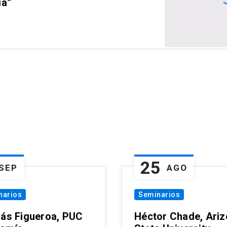
ia”
25
SEP
AGO
narios
Seminarios
lás Figueroa, PUC
Héctor Chade, Ari