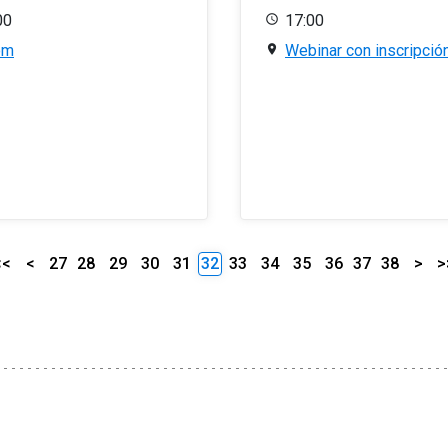
00
17:00
om
Webinar con inscripció
<<
<
27
28
29
30
31
32
33
34
35
36
37
38
>
>