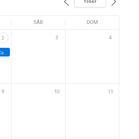
TODAY
SÁB
DOM
3
4
2
ile y UC
9
10
11