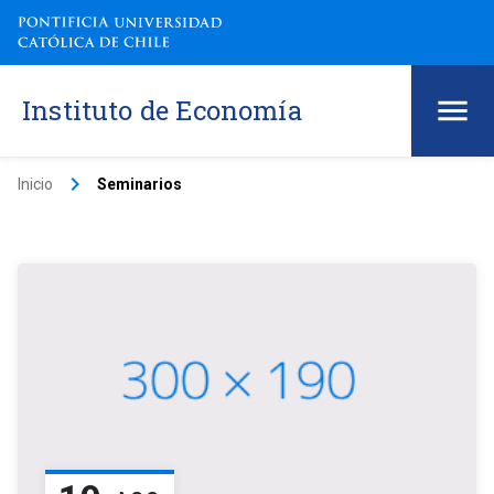
Instituto de Economía
keyboard_arrow_right
Inicio
Seminarios