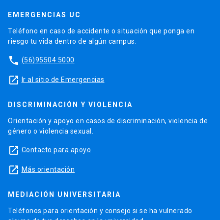
EMERGENCIAS UC
Teléfono en caso de accidente o situación que ponga en
riesgo tu vida dentro de algún campus.
phone
(56)95504 5000
launch
Ir al sitio de Emergencias
DISCRIMINACIÓN Y VIOLENCIA
Orientación y apoyo en casos de discriminación, violencia de
género o violencia sexual.
launch
Contacto para apoyo
launch
Más orientación
MEDIACIÓN UNIVERSITARIA
Teléfonos para orientación y consejo si se ha vulnerado