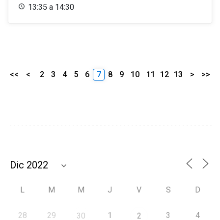
13:35 a 14:30
<<
<
2
3
4
5
6
7
8
9
10
11
12
13
>
>>
L
M
M
J
V
S
D
28
29
1
3
4
30
2