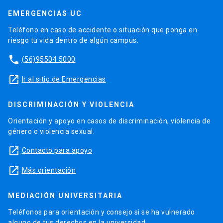
EMERGENCIAS UC
Teléfono en caso de accidente o situación que ponga en
riesgo tu vida dentro de algún campus.
phone
(56)95504 5000
launch
Ir al sitio de Emergencias
DISCRIMINACIÓN Y VIOLENCIA
Orientación y apoyo en casos de discriminación, violencia de
género o violencia sexual.
launch
Contacto para apoyo
launch
Más orientación
MEDIACIÓN UNIVERSITARIA
Teléfonos para orientación y consejo si se ha vulnerado
alguno de tus derechos en la universidad.