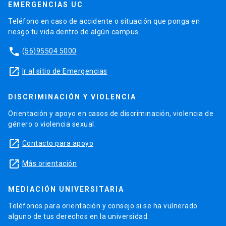
EMERGENCIAS UC
Teléfono en caso de accidente o situación que ponga en
riesgo tu vida dentro de algún campus.
phone
(56)95504 5000
launch
Ir al sitio de Emergencias
DISCRIMINACIÓN Y VIOLENCIA
Orientación y apoyo en casos de discriminación, violencia de
género o violencia sexual.
launch
Contacto para apoyo
launch
Más orientación
MEDIACIÓN UNIVERSITARIA
Teléfonos para orientación y consejo si se ha vulnerado
alguno de tus derechos en la universidad.