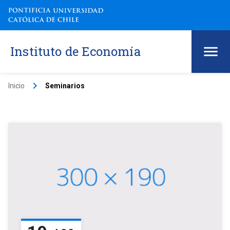
Instituto de Economía
keyboard_arrow_right
Inicio
Seminarios