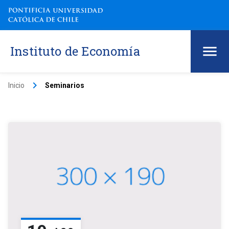
Instituto de Economía
keyboard_arrow_right
Inicio
Seminarios