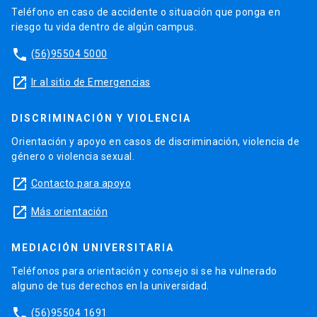
Teléfono en caso de accidente o situación que ponga en
riesgo tu vida dentro de algún campus.
phone
(56)95504 5000
launch
Ir al sitio de Emergencias
DISCRIMINACIÓN Y VIOLENCIA
Orientación y apoyo en casos de discriminación, violencia de
género o violencia sexual.
launch
Contacto para apoyo
launch
Más orientación
MEDIACIÓN UNIVERSITARIA
Teléfonos para orientación y consejo si se ha vulnerado
alguno de tus derechos en la universidad.
phone
(56)95504 1691