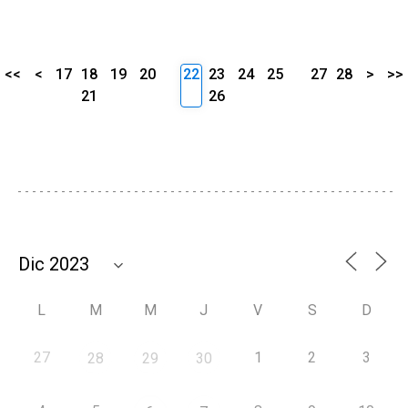
<<
<
17
18
19
20
22
23
24
25
27
28
>
>>
21
26
L
M
M
J
V
S
D
27
1
2
3
28
29
30