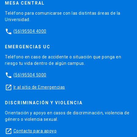
MESA CENTRAL
Teléfono para comunicarse con las distintas áreas de la
Universidad.
phone
(56)95504 4000
EMERGENCIAS UC
Teléfono en caso de accidente o situación que ponga en
riesgo tu vida dentro de algún campus.
phone
(56)95504 5000
launch
Ir al sitio de Emergencias
DISCRIMINACIÓN Y VIOLENCIA
Orientación y apoyo en casos de discriminación, violencia de
género o violencia sexual.
launch
Contacto para apoyo