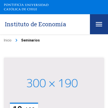
Instituto de Economía
keyboard_arrow_right
Inicio
Seminarios