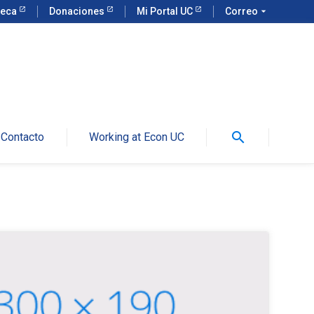
teca
Donaciones
Mi Portal UC
Correo
arrow_drop_down
search
Contacto
Working at Econ UC