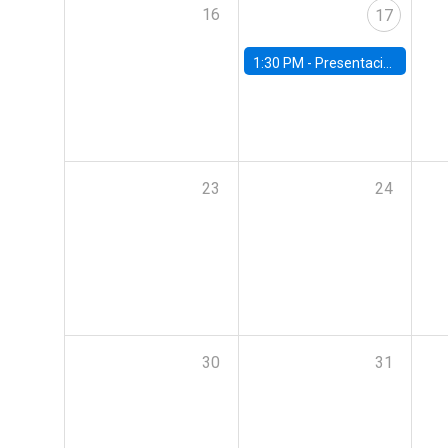
16
17
1:30 PM -
Presentación del libro “The Pinochet Shock: Radical Change and Life under Dictatorship
23
24
30
31