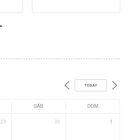
>
TODAY
SÁB
DOM
29
30
1