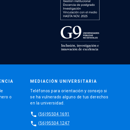
ENCIA
MEDIACIÓN UNIVERSITARIA
de
Teléfonos para orientación y consejo si
énero o
se ha vulnerado alguno de tus derechos
en la universidad.
phone
(56)95504 1691
phone
(56)95504 1247