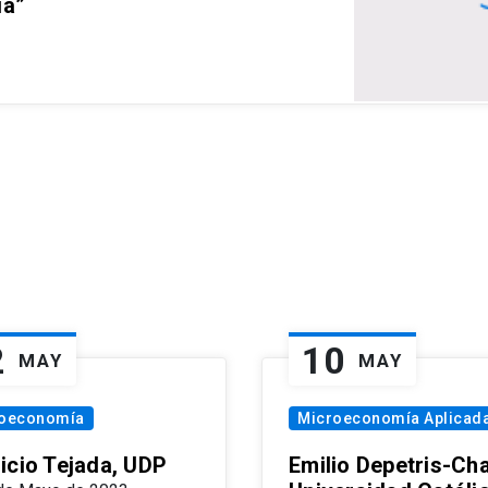
ia”
2
10
MAY
MAY
oeconomía
Microeconomía Aplicad
icio Tejada, UDP
Emilio Depetris-Cha