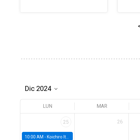
LUN
MAR
26
25
10:00 AM -
Koichiro Ito, University of Chicago