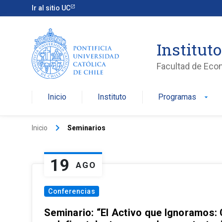
Ir al sitio UC
Institut
Facultad de Eco
Inicio
Instituto
Programas
arrow_drop_down
keyboard_arrow_right
Inicio
Seminarios
19
AGO
Conferencias
Seminario: “El Activo que Ignoramos: