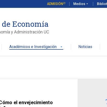
ADMISIÓN
Medios
arrow_drop_down
Biblio
o de Economía
nomía y Administración UC
Académicos e Investigación
Noticias
arrow_drop_down
 Cómo el envejecimiento