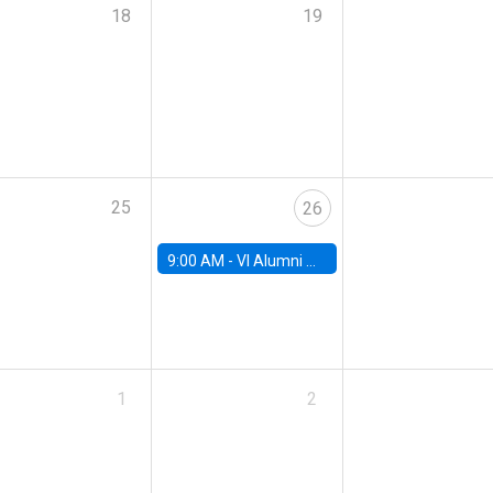
18
19
25
26
9:00 AM -
VI Alumni Workshop
1
2