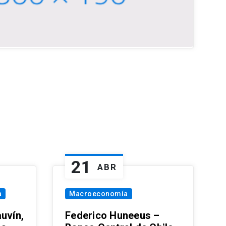
21
ABR
a
Macroeconomía
uvín,
Federico Huneeus –