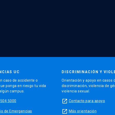
NCIAS UC
DISCRIMINACIÓN Y VIOL
n caso de accidente o
Orientación y apoyo en casos 
que ponga en riesgo tu vida
discriminación, violencia de g
 algún campus.
violencia sexual.
launch
5504 5000
Contacto para apoyo
launch
sitio de Emergencias
Más orientación