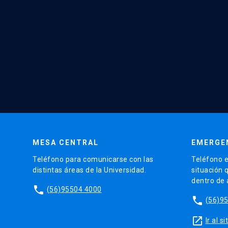
MESA CENTRAL
EMERGE
Teléfono para comunicarse con las
Teléfono e
distintas áreas de la Universidad.
situación 
dentro de
phone
(56)95504 4000
phone
(56)9
launch
Ir al 