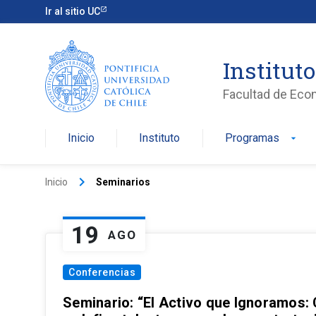
Ir al sitio UC
Institut
Facultad de Eco
Inicio
Instituto
Programas
arrow_drop_down
keyboard_arrow_right
Inicio
Seminarios
19
AGO
Conferencias
Seminario: “El Activo que Ignoramos: