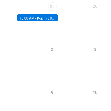
26
25
10:00 AM -
Koichiro Ito, University of Chicago
2
3
9
10