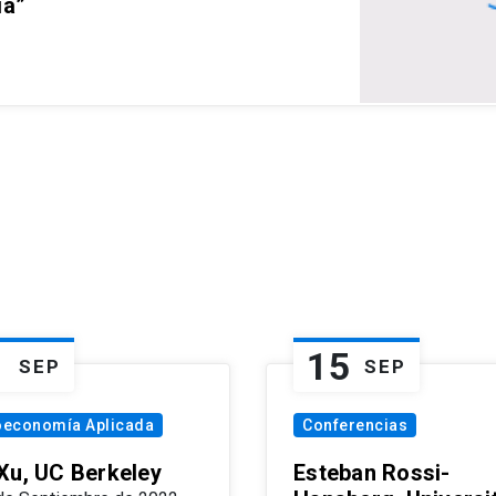
ia”
1
15
SEP
SEP
oeconomía Aplicada
Conferencias
Xu, UC Berkeley
Esteban Rossi-