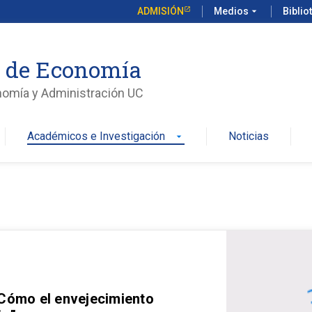
ADMISIÓN
Medios
arrow_drop_down
Biblio
o de Economía
nomía y Administración UC
Académicos e Investigación
Noticias
arrow_drop_down
 Cómo el envejecimiento