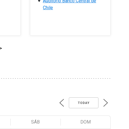
Auditorio Banco Central de
Chile
>
TODAY
SÁB
DOM