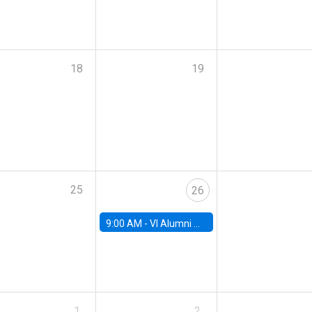
18
19
25
26
9:00 AM -
VI Alumni Workshop
1
2