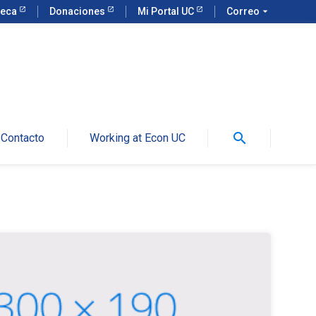
teca
Donaciones
Mi Portal UC
Correo
arrow_drop_down
search
Contacto
Working at Econ UC