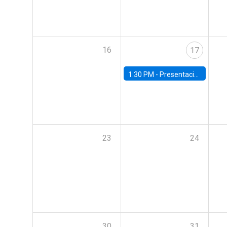
16
17
1:30 PM -
Presentación del libro “The Pinochet Shock: Radical Change and Life under Dictatorship
23
24
30
31