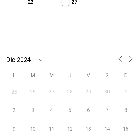
22
27
L
M
M
J
V
S
D
26
27
28
29
30
1
25
2
3
4
5
6
7
8
9
10
11
12
13
14
15