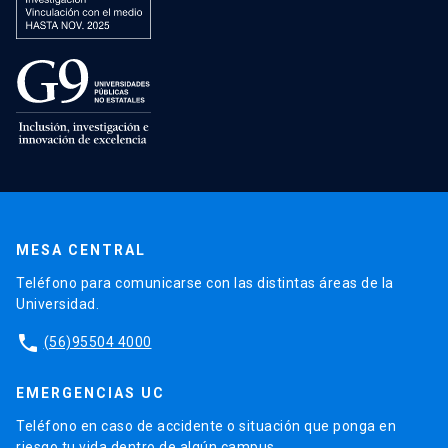
MESA CENTRAL
Teléfono para comunicarse con las distintas áreas de la
Universidad.
phone
(56)95504 4000
EMERGENCIAS UC
Teléfono en caso de accidente o situación que ponga en
riesgo tu vida dentro de algún campus.