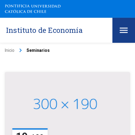
Instituto de Economía
keyboard_arrow_right
Inicio
Seminarios