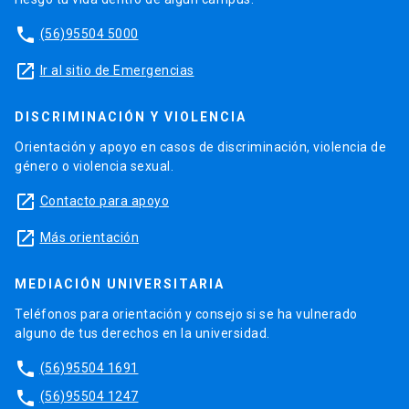
phone
(56)95504 5000
launch
Ir al sitio de Emergencias
DISCRIMINACIÓN Y VIOLENCIA
Orientación y apoyo en casos de discriminación, violencia de
género o violencia sexual.
launch
Contacto para apoyo
launch
Más orientación
MEDIACIÓN UNIVERSITARIA
Teléfonos para orientación y consejo si se ha vulnerado
alguno de tus derechos en la universidad.
phone
(56)95504 1691
phone
(56)95504 1247