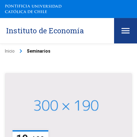
Instituto de Economía
keyboard_arrow_right
Inicio
Seminarios