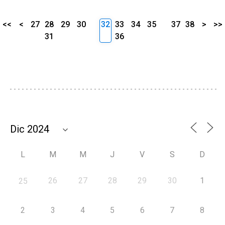
<<
<
27
28
29
30
32
33
34
35
37
38
>
>>
31
36
L
M
M
J
V
S
D
26
27
28
29
30
1
25
2
3
4
5
6
7
8