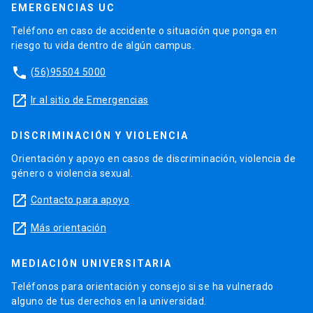
EMERGENCIAS UC
Teléfono en caso de accidente o situación que ponga en
riesgo tu vida dentro de algún campus.
phone
(56)95504 5000
launch
Ir al sitio de Emergencias
DISCRIMINACIÓN Y VIOLENCIA
Orientación y apoyo en casos de discriminación, violencia de
género o violencia sexual.
launch
Contacto para apoyo
launch
Más orientación
MEDIACIÓN UNIVERSITARIA
Teléfonos para orientación y consejo si se ha vulnerado
alguno de tus derechos en la universidad.