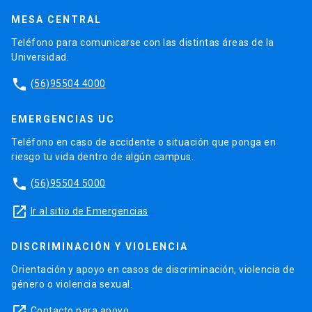
MESA CENTRAL
Teléfono para comunicarse con las distintas áreas de la
Universidad.
phone
(56)95504 4000
EMERGENCIAS UC
Teléfono en caso de accidente o situación que ponga en
riesgo tu vida dentro de algún campus.
phone
(56)95504 5000
launch
Ir al sitio de Emergencias
DISCRIMINACIÓN Y VIOLENCIA
Orientación y apoyo en casos de discriminación, violencia de
género o violencia sexual.
launch
Contacto para apoyo