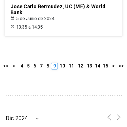
Jose Carlo Bermudez, UC (ME) & World
Bank
5 de Junio de 2024
13:35 a 14:35
<<
<
4
5
6
7
8
9
10
11
12
13
14
15
>
>>