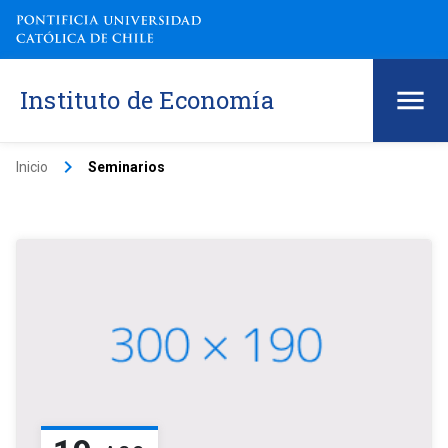
Instituto de Economía
keyboard_arrow_right
Inicio
Seminarios