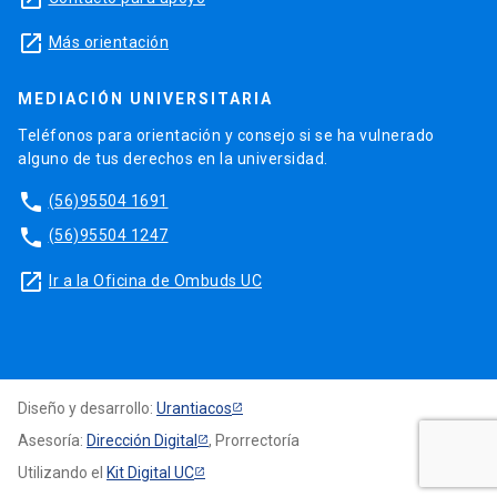
launch
Más orientación
MEDIACIÓN UNIVERSITARIA
Teléfonos para orientación y consejo si se ha vulnerado
alguno de tus derechos en la universidad.
phone
(56)95504 1691
phone
(56)95504 1247
launch
Ir a la Oficina de Ombuds UC
Diseño y desarrollo:
Urantiacos
Asesoría:
Dirección Digital
, Prorrectoría
Utilizando el
Kit Digital UC