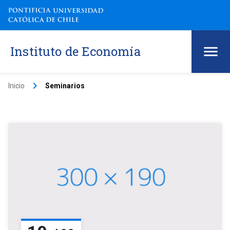
Instituto de Economía
keyboard_arrow_right
Inicio
Seminarios