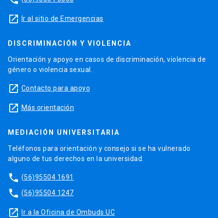
launch
Ir al sitio de Emergencias
DISCRIMINACIÓN Y VIOLENCIA
Orientación y apoyo en casos de discriminación, violencia de
género o violencia sexual.
launch
Contacto para apoyo
launch
Más orientación
MEDIACIÓN UNIVERSITARIA
Teléfonos para orientación y consejo si se ha vulnerado
alguno de tus derechos en la universidad.
phone
(56)95504 1691
phone
(56)95504 1247
launch
Ir a la Oficina de Ombuds UC