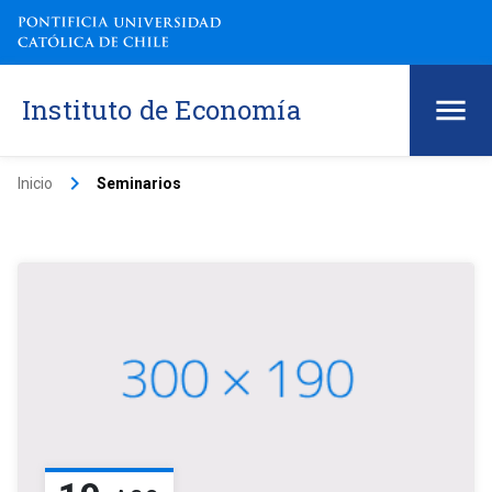
Instituto de Economía
keyboard_arrow_right
Inicio
Seminarios