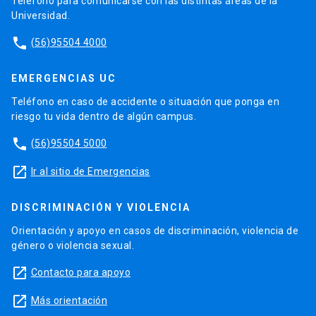
Teléfono para comunicarse con las distintas áreas de la
Universidad.
phone
(56)95504 4000
EMERGENCIAS UC
Teléfono en caso de accidente o situación que ponga en
riesgo tu vida dentro de algún campus.
phone
(56)95504 5000
launch
Ir al sitio de Emergencias
DISCRIMINACIÓN Y VIOLENCIA
Orientación y apoyo en casos de discriminación, violencia de
género o violencia sexual.
launch
Contacto para apoyo
launch
Más orientación