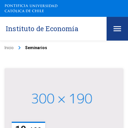
Instituto de Economía
keyboard_arrow_right
Inicio
Seminarios