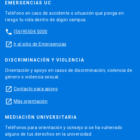
EMERGENCIAS UC
Teléfono en caso de accidente o situación que ponga en
riesgo tu vida dentro de algún campus.
phone
(56)95504 5000
launch
Ir al sitio de Emergencias
DISCRIMINACIÓN Y VIOLENCIA
Orientación y apoyo en casos de discriminación, violencia de
género o violencia sexual.
launch
Contacto para apoyo
launch
Más orientación
MEDIACIÓN UNIVERSITARIA
Teléfonos para orientación y consejo si se ha vulnerado
alguno de tus derechos en la universidad.