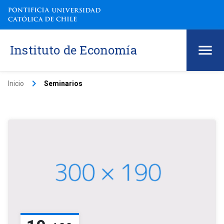
Instituto de Economía
keyboard_arrow_right
Inicio
Seminarios