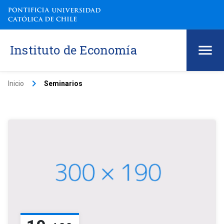
Instituto de Economía
keyboard_arrow_right
Inicio
Seminarios