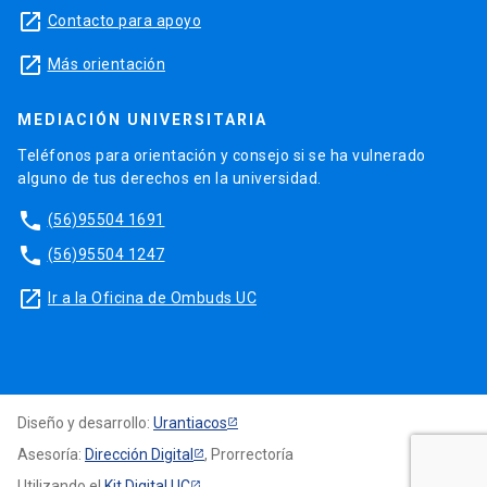
launch
Contacto para apoyo
launch
Más orientación
MEDIACIÓN UNIVERSITARIA
Teléfonos para orientación y consejo si se ha vulnerado
alguno de tus derechos en la universidad.
phone
(56)95504 1691
phone
(56)95504 1247
launch
Ir a la Oficina de Ombuds UC
Diseño y desarrollo:
Urantiacos
Asesoría:
Dirección Digital
, Prorrectoría
Utilizando el
Kit Digital UC