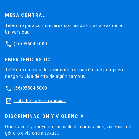
MESA CENTRAL
Teléfono para comunicarse con las distintas áreas de la
Universidad.
phone
(56)95504 4000
EMERGENCIAS UC
Teléfono en caso de accidente o situación que ponga en
riesgo tu vida dentro de algún campus.
phone
(56)95504 5000
launch
Ir al sitio de Emergencias
DISCRIMINACIÓN Y VIOLENCIA
Orientación y apoyo en casos de discriminación, violencia de
género o violencia sexual.