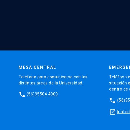
MESA CENTRAL
EMERGE
Teléfono para comunicarse con las
Teléfono e
distintas áreas de la Universidad.
situación 
dentro de
phone
(56)95504 4000
phone
(56)9
launch
Ir al 