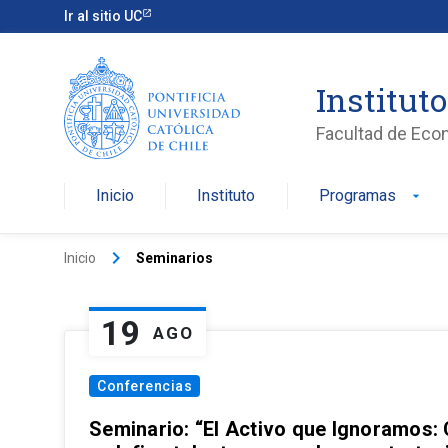
Ir al sitio UC
Institut
Facultad de Eco
Inicio
Instituto
Programas
arrow_drop_down
keyboard_arrow_right
Inicio
Seminarios
19
AGO
Conferencias
Seminario: “El Activo que Ignoramos: