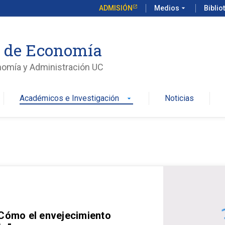
ADMISIÓN
Medios
arrow_drop_down
Biblio
o de Economía
nomía y Administración UC
Académicos e Investigación
Noticias
arrow_drop_down
 Cómo el envejecimiento