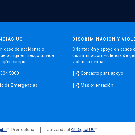
NCIAS UC
DISCRIMINACIÓN Y VIOL
n caso de accidente o
Orientación y apoyo en casos 
que ponga en riesgo tu vida
discriminación, violencia de g
 algún campus.
violencia sexual.
launch
5504 5000
Contacto para apoyo
launch
sitio de Emergencias
Más orientación
ital
, Prorrectoría
Utilizando el
Kit Digital UC