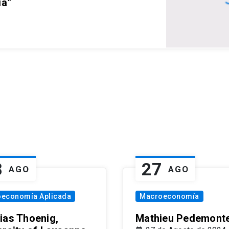
ia”
8
27
AGO
AGO
oeconomía Aplicada
Macroeconomía
ias Thoenig,
Mathieu Pedemonte