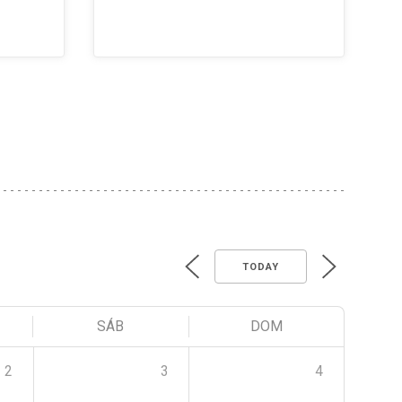
TODAY
SÁB
DOM
2
3
4