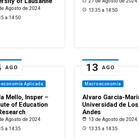
ersity of Lausanne
27 de Agosto de 2024
de Agosto de 2024
13:35 a 14:50
35 a 14:50
4
13
AGO
AGO
oeconomía Aplicada
Macroeconomía
a Mello, Insper –
Alvaro Garcia-Mari
tute of Education
Universidad de Los
Research
Andes
de Agosto de 2024
13 de Agosto de 2024
35 a 14:35
13:35 a 14:35