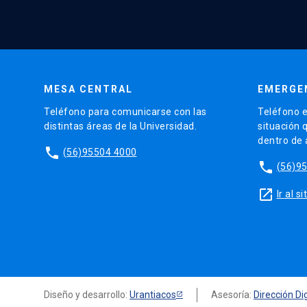
MESA CENTRAL
EMERGE
Teléfono para comunicarse con las
Teléfono e
distintas áreas de la Universidad.
situación 
dentro de
phone
(56)95504 4000
phone
(56)9
launch
Ir al 
Diseño y desarrollo:
Urantiacos
Asesoría:
Dirección Dig