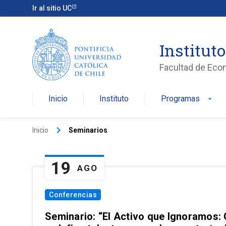
Ir al sitio UC
Institut
Facultad de Eco
Inicio
Instituto
Programas
arrow_drop_down
keyboard_arrow_right
Inicio
Seminarios
19
AGO
Conferencias
Seminario: “El Activo que Ignoramos: