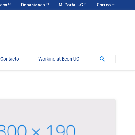
teca
Donaciones
Mi Portal UC
Correo
arrow_drop_down
search
Contacto
Working at Econ UC