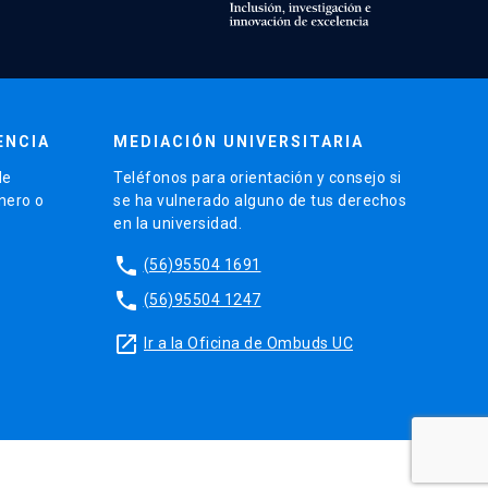
ENCIA
MEDIACIÓN UNIVERSITARIA
de
Teléfonos para orientación y consejo si
énero o
se ha vulnerado alguno de tus derechos
en la universidad.
phone
(56)95504 1691
phone
(56)95504 1247
launch
Ir a la Oficina de Ombuds UC