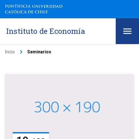
Instituto de Economía
keyboard_arrow_right
Inicio
Seminarios