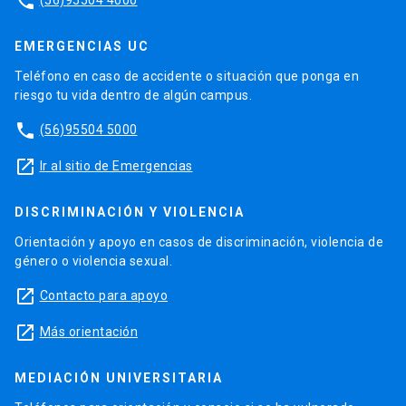
phone
EMERGENCIAS UC
Teléfono en caso de accidente o situación que ponga en
riesgo tu vida dentro de algún campus.
phone
(56)95504 5000
launch
Ir al sitio de Emergencias
DISCRIMINACIÓN Y VIOLENCIA
Orientación y apoyo en casos de discriminación, violencia de
género o violencia sexual.
launch
Contacto para apoyo
launch
Más orientación
MEDIACIÓN UNIVERSITARIA