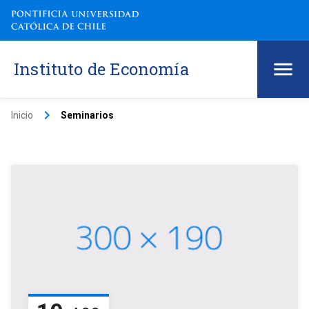
Instituto de Economía
keyboard_arrow_right
Inicio
Seminarios