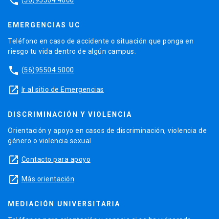
phone
EMERGENCIAS UC
Teléfono en caso de accidente o situación que ponga en
riesgo tu vida dentro de algún campus.
phone
(56)95504 5000
launch
Ir al sitio de Emergencias
DISCRIMINACIÓN Y VIOLENCIA
Orientación y apoyo en casos de discriminación, violencia de
género o violencia sexual.
launch
Contacto para apoyo
launch
Más orientación
MEDIACIÓN UNIVERSITARIA