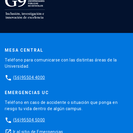
MESA CENTRAL
Teléfono para comunicarse con las distintas áreas de la
Universidad.
phone
(56)95504 4000
EMERGENCIAS UC
Teléfono en caso de accidente o situación que ponga en
riesgo tu vida dentro de algún campus.
phone
(56)95504 5000
launch
Ir al sitio de Emergencias