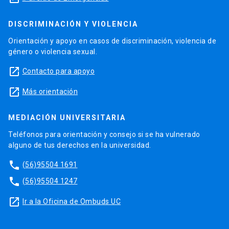
DISCRIMINACIÓN Y VIOLENCIA
Orientación y apoyo en casos de discriminación, violencia de
género o violencia sexual.
launch
Contacto para apoyo
launch
Más orientación
MEDIACIÓN UNIVERSITARIA
Teléfonos para orientación y consejo si se ha vulnerado
alguno de tus derechos en la universidad.
phone
(56)95504 1691
phone
(56)95504 1247
launch
Ir a la Oficina de Ombuds UC