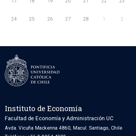
17
18
19
20
21
22
23
24
25
26
27
28
1
2
Instituto de Economía
Facultad de Economía y Administración UC
Avda. Vicuña Mackenna 4860, Macul. Santiago, Chile