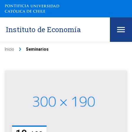
Instituto de Economía
keyboard_arrow_right
Inicio
Seminarios