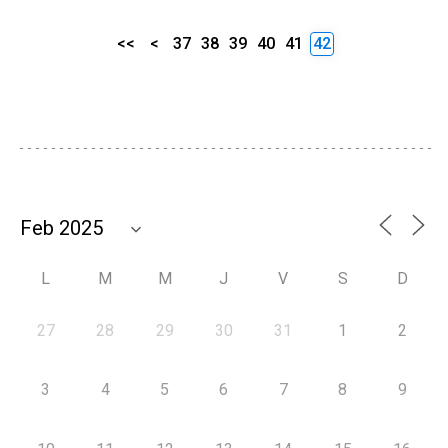
<<
<
37
38
39
40
41
42
L
M
M
J
V
S
D
27
28
29
30
31
1
2
3
4
5
6
7
8
9