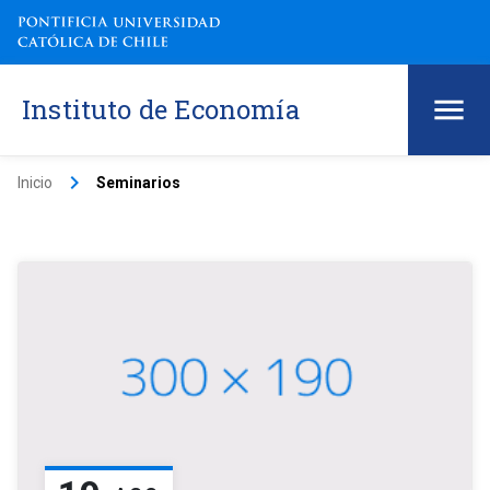
Instituto de Economía
keyboard_arrow_right
Inicio
Seminarios