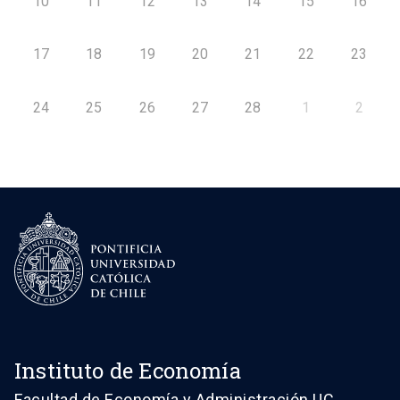
10
11
12
13
14
15
16
17
18
19
20
21
22
23
24
25
26
27
28
1
2
Instituto de Economía
Facultad de Economía y Administración UC