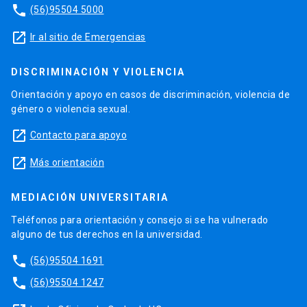
phone
(56)95504 5000
launch
Ir al sitio de Emergencias
DISCRIMINACIÓN Y VIOLENCIA
Orientación y apoyo en casos de discriminación, violencia de
género o violencia sexual.
launch
Contacto para apoyo
launch
Más orientación
MEDIACIÓN UNIVERSITARIA
Teléfonos para orientación y consejo si se ha vulnerado
alguno de tus derechos en la universidad.
phone
(56)95504 1691
phone
(56)95504 1247