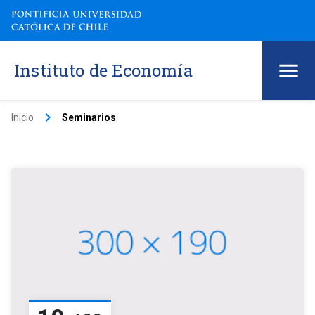
Instituto de Economía
keyboard_arrow_right
Inicio
Seminarios