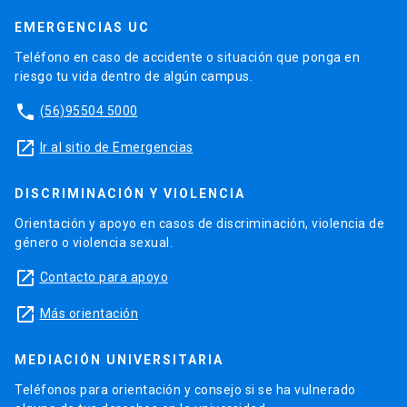
EMERGENCIAS UC
Teléfono en caso de accidente o situación que ponga en
riesgo tu vida dentro de algún campus.
phone
(56)95504 5000
launch
Ir al sitio de Emergencias
DISCRIMINACIÓN Y VIOLENCIA
Orientación y apoyo en casos de discriminación, violencia de
género o violencia sexual.
launch
Contacto para apoyo
launch
Más orientación
MEDIACIÓN UNIVERSITARIA
Teléfonos para orientación y consejo si se ha vulnerado