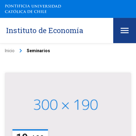
Instituto de Economía
keyboard_arrow_right
Inicio
Seminarios