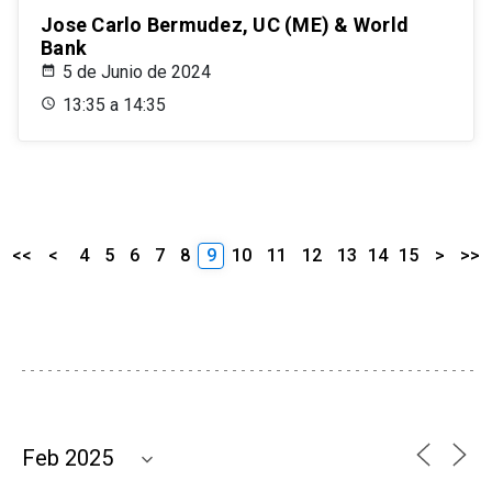
Jose Carlo Bermudez, UC (ME) & World
Bank
5 de Junio de 2024
13:35 a 14:35
<<
<
4
5
6
7
8
9
10
11
12
13
14
15
>
>>