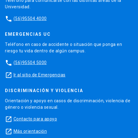
Teléfono para comunicarse con las distintas áreas de la
Universidad.
phone
(56)95504 4000
EMERGENCIAS UC
Teléfono en caso de accidente o situación que ponga en
riesgo tu vida dentro de algún campus.
phone
(56)95504 5000
launch
Ir al sitio de Emergencias
DISCRIMINACIÓN Y VIOLENCIA
Orientación y apoyo en casos de discriminación, violencia de
género o violencia sexual.
launch
Contacto para apoyo
launch
Más orientación