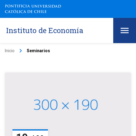
Instituto de Economía
keyboard_arrow_right
Inicio
Seminarios