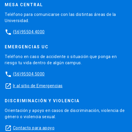
MESA CENTRAL
Teléfono para comunicarse con las distintas áreas de la
Universidad.
phone
(56)95504 4000
EMERGENCIAS UC
Teléfono en caso de accidente o situación que ponga en
riesgo tu vida dentro de algún campus.
phone
(56)95504 5000
launch
Ir al sitio de Emergencias
DISCRIMINACIÓN Y VIOLENCIA
Orientación y apoyo en casos de discriminación, violencia de
género o violencia sexual.
launch
Contacto para apoyo