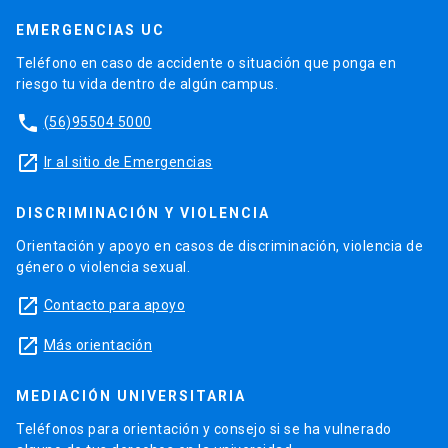
EMERGENCIAS UC
Teléfono en caso de accidente o situación que ponga en
riesgo tu vida dentro de algún campus.
phone
(56)95504 5000
launch
Ir al sitio de Emergencias
DISCRIMINACIÓN Y VIOLENCIA
Orientación y apoyo en casos de discriminación, violencia de
género o violencia sexual.
launch
Contacto para apoyo
launch
Más orientación
MEDIACIÓN UNIVERSITARIA
Teléfonos para orientación y consejo si se ha vulnerado