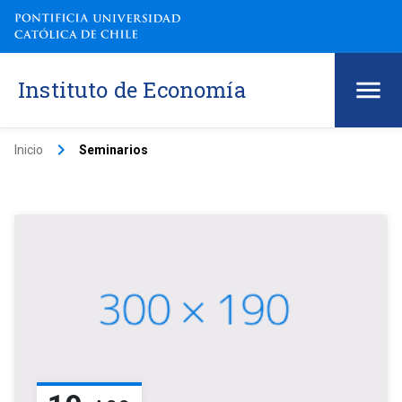
Instituto de Economía
keyboard_arrow_right
Inicio
Seminarios